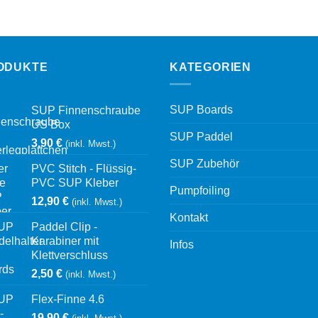
ODUKTE
KATEGORIEN
SUP Boards
SUP Finnenschraube
US Box
SUP Paddel
3,90
€
(inkl. Mwst.)
SUP Zubehör
PVC Stitch - Flüssig-
PVC SUP Kleber
Pumpfoiling
12,90
€
(inkl. Mwst.)
Kontakt
Paddel Clip -
Karabiner mit
Infos
Klettverschluss
2,50
€
(inkl. Mwst.)
Flex-Finne 4.6
19,90
€