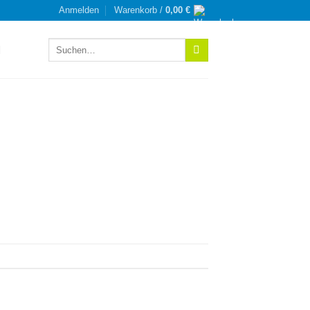
Anmelden
Warenkorb /
0,00
€
Suchen
nach: