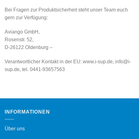
Bei Fragen zur Produktsicherheit steht unser Team euch
gern zur Verfügung:
Aviango GmbH,
Rosenstr. 52,
D-26122 Oldenburg –
Verantwortlicher Kontakt in der EU: www.i-sup.de, info@i-
sup.de, tel. 0441-93657563
INFORMATIONEN
Über uns