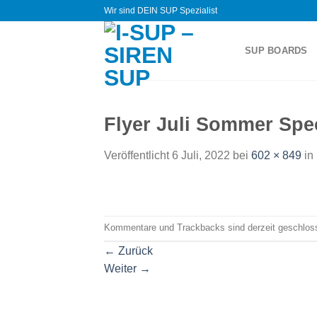
Zum
Wir sind DEIN SUP Spezialist
Inhalt
springen
SUP BOARDS
Flyer Juli Sommer Spe
Veröffentlicht
6 Juli, 2022
bei
602 × 849
in
Kommentare und Trackbacks sind derzeit geschlos
←
Zurück
Weiter
→