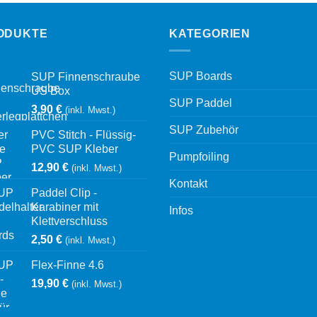
ODUKTE
KATEGORIEN
SUP Boards
SUP Finnenschraube
US Box
SUP Paddel
3,90
€
(inkl. Mwst.)
SUP Zubehör
PVC Stitch - Flüssig-
PVC SUP Kleber
Pumpfoiling
12,90
€
(inkl. Mwst.)
Kontakt
Paddel Clip -
Karabiner mit
Infos
Klettverschluss
2,50
€
(inkl. Mwst.)
Flex-Finne 4.6
19,90
€
(inkl. Mwst.)