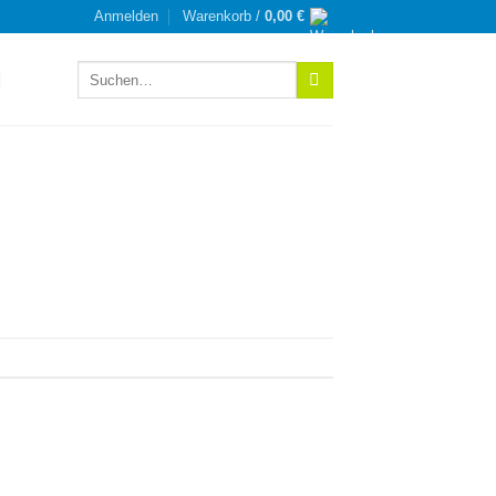
Anmelden
Warenkorb /
0,00
€
Suchen
nach: