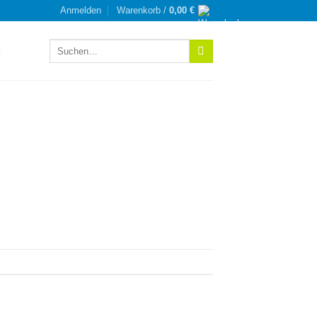
Anmelden
Warenkorb /
0,00
€
Suchen
nach: