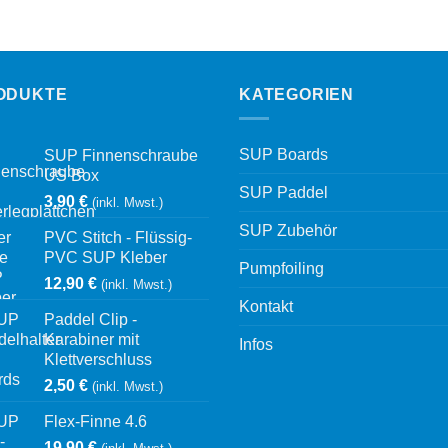
ODUKTE
KATEGORIEN
SUP Boards
SUP Finnenschraube
US Box
SUP Paddel
3,90
€
(inkl. Mwst.)
SUP Zubehör
PVC Stitch - Flüssig-
PVC SUP Kleber
Pumpfoiling
12,90
€
(inkl. Mwst.)
Kontakt
Paddel Clip -
Karabiner mit
Infos
Klettverschluss
2,50
€
(inkl. Mwst.)
Flex-Finne 4.6
19,90
€