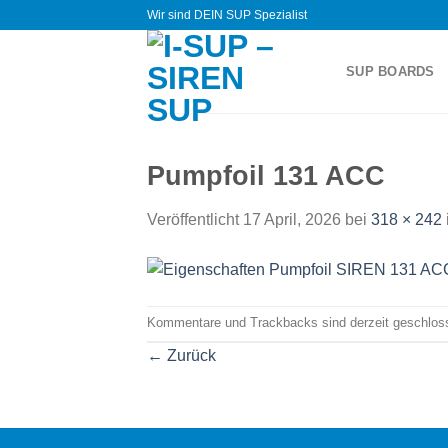
Zum
Wir sind DEIN SUP Spezialist
Inhalt
springen
SUP BOARDS
Pumpfoil 131 ACC
Veröffentlicht
17 April, 2026
bei
318 × 242
Kommentare und Trackbacks sind derzeit geschlos
←
Zurück