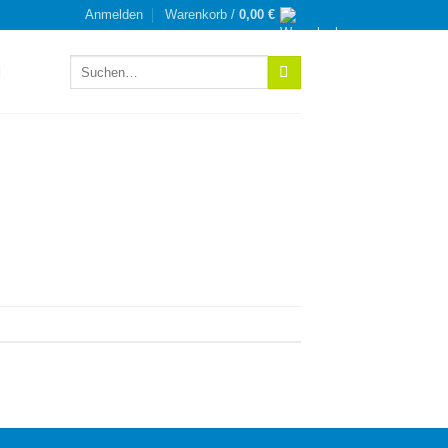
Anmelden
Warenkorb /
0,00
€
Suchen
nach: