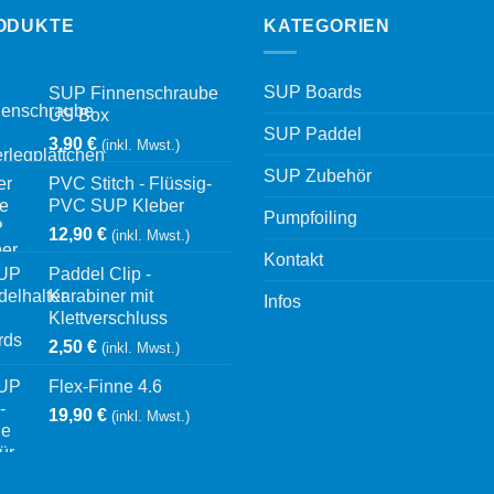
ODUKTE
KATEGORIEN
SUP Boards
SUP Finnenschraube
US Box
SUP Paddel
3,90
€
(inkl. Mwst.)
SUP Zubehör
PVC Stitch - Flüssig-
PVC SUP Kleber
Pumpfoiling
12,90
€
(inkl. Mwst.)
Kontakt
Paddel Clip -
Karabiner mit
Infos
Klettverschluss
2,50
€
(inkl. Mwst.)
Flex-Finne 4.6
19,90
€
(inkl. Mwst.)