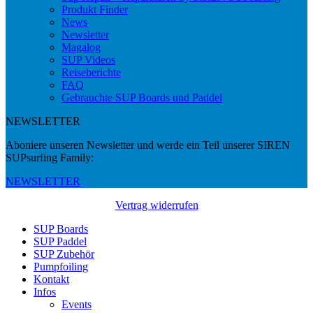
Produkt Finder
News
Newsletter
Magalog
SUP Videos
Reiseberichte
FAQ
Gebrauchte SUP Boards und Paddel
NEWSLETTER
Aboniere unseren Newsletter und werde ein Teil unserer SIREN
SUPsurfing Family:
NEWSLETTER
Vertrag widerrufen
SUP Boards
SUP Paddel
SUP Zubehör
Pumpfoiling
Kontakt
Infos
Events