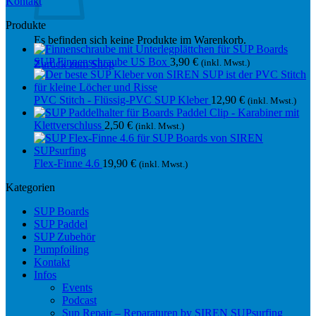
Kontakt
Produkte
Es befinden sich keine Produkte im Warenkorb.
SUP Finnenschraube US Box
3,90
€
(inkl. Mwst.)
Zurück zum Shop
PVC Stitch - Flüssig-PVC SUP Kleber
12,90
€
(inkl. Mwst.)
Paddel Clip - Karabiner mit
Klettverschluss
2,50
€
(inkl. Mwst.)
Flex-Finne 4.6
19,90
€
(inkl. Mwst.)
Kategorien
SUP Boards
SUP Paddel
SUP Zubehör
Pumpfoiling
Kontakt
Infos
Events
Podcast
Sup Repair – Reparaturen by SIREN SUPsurfing