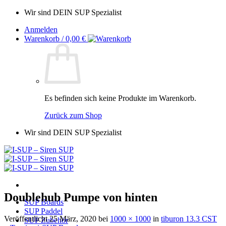
Zum
Wir sind DEIN SUP Spezialist
Inhalt
Anmelden
springen
Warenkorb /
0,00
€
Es befinden sich keine Produkte im Warenkorb.
Zurück zum Shop
Wir sind DEIN SUP Spezialist
Doublehub Pumpe von hinten
SUP Boards
SUP Paddel
Veröffentlicht
25 März, 2020
bei
1000 × 1000
in
tiburon 13.3 CST
SUP Zubehör