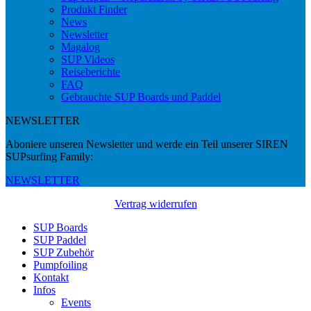
Produkt Finder
News
Newsletter
Magalog
SUP Videos
Reiseberichte
FAQ
Gebrauchte SUP Boards und Paddel
NEWSLETTER
Aboniere unseren Newsletter und werde ein Teil unserer SIREN
SUPsurfing Family:
NEWSLETTER
Vertrag widerrufen
SUP Boards
SUP Paddel
SUP Zubehör
Pumpfoiling
Kontakt
Infos
Events