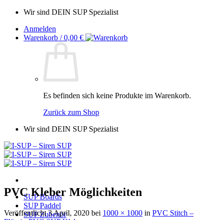
Zum
Wir sind DEIN SUP Spezialist
Inhalt
Anmelden
springen
Warenkorb /
0,00
€
Es befinden sich keine Produkte im Warenkorb.
Zurück zum Shop
Wir sind DEIN SUP Spezialist
PVC Kleber Möglichkeiten
SUP Boards
SUP Paddel
Veröffentlicht
3 April, 2020
bei
1000 × 1000
in
PVC Stitch –
SUP Zubehör