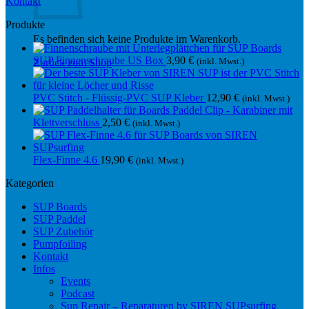
Kontakt
Produkte
Es befinden sich keine Produkte im Warenkorb.
SUP Finnenschraube US Box
3,90
€
(inkl. Mwst.)
Zurück zum Shop
PVC Stitch - Flüssig-PVC SUP Kleber
12,90
€
(inkl. Mwst.)
Paddel Clip - Karabiner mit
Klettverschluss
2,50
€
(inkl. Mwst.)
Flex-Finne 4.6
19,90
€
(inkl. Mwst.)
Kategorien
SUP Boards
SUP Paddel
SUP Zubehör
Pumpfoiling
Kontakt
Infos
Events
Podcast
Sup Repair – Reparaturen by SIREN SUPsurfing