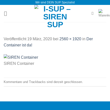
Wir sind DEIN SUP Spezialist
Zum
Inhalt
springen
Veröffentlicht
19 März, 2020
bei
2560 × 1920
in
Der
Container ist da!
SIREN Container
Kommentare und Trackbacks sind derzeit geschlossen.