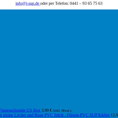
info@i-sup.de
oder per Telefon: 0441 – 93 65 75 63
Finnenschraube US Box
3,90
€
(inkl. Mwst.)
PVC Stitch - Flüssig-PVC SUP Kleber
12,