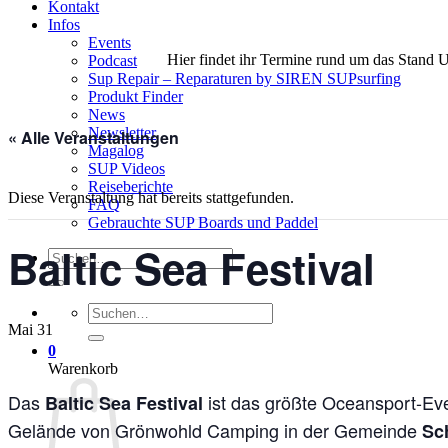
Kontakt
Infos
Events
Hier findet ihr Termine rund um das Stand 
Podcast
Sup Repair – Reparaturen by SIREN SUPsurfing
Produkt Finder
News
Newsletter
« Alle Veranstaltungen
Magalog
SUP Videos
Reiseberichte
Diese Veranstaltung hat bereits stattgefunden.
FAQ
Gebrauchte SUP Boards und Paddel
Baltic Sea Festival
Suchen
nach:
Suchen
nach:
Mai 31
0
Warenkorb
Das
ist das größte Oceansport-Ev
Baltic Sea Festival
Gelände von Grönwohld Camping in der Gemeinde
Sc