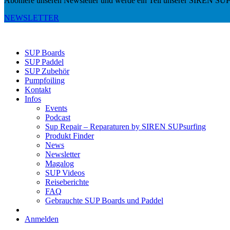
Aboniere unseren Newsletter und werde ein Teil unserer SIREN SUP
NEWSLETTER
SUP Boards
SUP Paddel
SUP Zubehör
Pumpfoiling
Kontakt
Infos
Events
Podcast
Sup Repair – Reparaturen by SIREN SUPsurfing
Produkt Finder
News
Newsletter
Magalog
SUP Videos
Reiseberichte
FAQ
Gebrauchte SUP Boards und Paddel
Anmelden