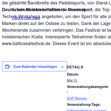
die gesamte Bandbreite des Paddelsports, von Stand-Up-
, die To
Deutschen Meisterschaften im Oceansport
Es befinden sich keine Produkte im Warenkorb.
Technik-Workshops angeboten, um den Sport für alle z
Zurück zum Shop
Marken direkt auf der Ostsee zu testen. Dank der Lage
Wochenende zusammen verbringen. Das Festival ist be
holsteinischen Küste. Interessierte Teilnehmer finden 
www.balticseafestival.de
. Dieses Event ist ein absolu
Zum Kalender hinzufügen
DETAILS
Datum:
Mai 31
Veranstaltungskategorie
:
SUP Rennen
Veranstaltung-Tags:
balticseafestival
,
suprace