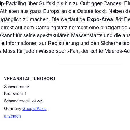
Paddling über Surfski bis hin zu Outrigger-Canoes. Ein 
p-Athleten aus ganz Europa an die Ostsee lockt. Neben 
ugänglich zu machen. Die weitläufige
lädt B
Expo-Area
 direkt auf dem Campingplatz herrscht eine einzigartig
kannt für seine spektakulären Massenstarts und die an
alle Informationen zur Registrierung und den Sicherheits
tes Muss für jeden Wassersport-Fan, der echte Meeres-A
VERANSTALTUNGSORT
Schwedeneck
Kronshörn 1
Schwedeneck
,
24229
Germany
Google Karte
anzeigen