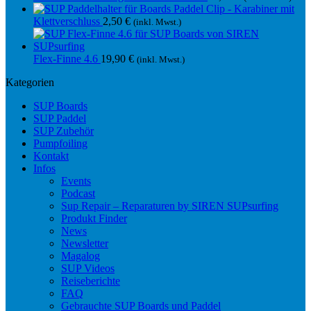
Paddel Clip - Karabiner mit
Klettverschluss
2,50
€
(inkl. Mwst.)
Flex-Finne 4.6
19,90
€
(inkl. Mwst.)
Kategorien
SUP Boards
SUP Paddel
SUP Zubehör
Pumpfoiling
Kontakt
Infos
Events
Podcast
Sup Repair – Reparaturen by SIREN SUPsurfing
Produkt Finder
News
Newsletter
Magalog
SUP Videos
Reiseberichte
FAQ
Gebrauchte SUP Boards und Paddel