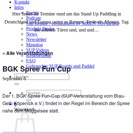
Kontakt
Infos
Events
Hier findet ihr Termine rund um das Stand Up Paddling in
Podcast
Deutschland und Europa, seien es Rennen, Testivals, Messen, Tag
Sup Repair – Reparaturen by SIREN SUPsurfing
Produkt Finder
der offenen Türen und, und und…
News
Newsletter
Magalog
SUP Videos
« Alle Veranstaltungen
Reiseberichte
FAQ
Gebrauchte SUP Boards und Paddel
BGK Spree Fun Cup
Suchen
September 6
nach:
Suchen
Der 1. BGK Spree Fun-Cup (SUP-Veranstaltung vom Blau-
nach:
Gelb Köpenick e.V.) findet in der Regel im Bereich der Spree
0
Warenkorb
nahe dem Müggelsee statt.