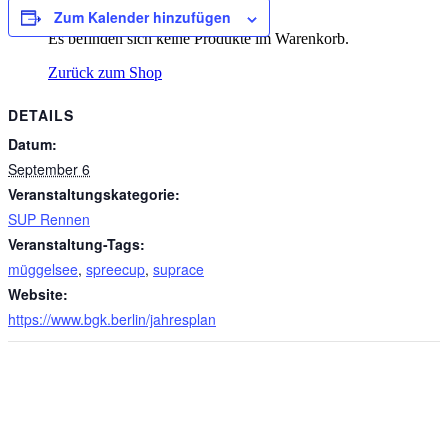
Zum Kalender hinzufügen
Es befinden sich keine Produkte im Warenkorb.
Zurück zum Shop
DETAILS
Datum:
September 6
Veranstaltungskategorie:
SUP Rennen
Veranstaltung-Tags:
müggelsee
,
spreecup
,
suprace
Website:
https://www.bgk.berlin/jahresplan