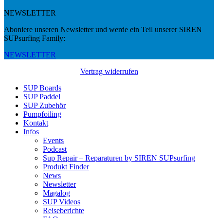
NEWSLETTER
Aboniere unseren Newsletter und werde ein Teil unserer SIREN
SUPsurfing Family:
NEWSLETTER
Vertrag widerrufen
SUP Boards
SUP Paddel
SUP Zubehör
Pumpfoiling
Kontakt
Infos
Events
Podcast
Sup Repair – Reparaturen by SIREN SUPsurfing
Produkt Finder
News
Newsletter
Magalog
SUP Videos
Reiseberichte