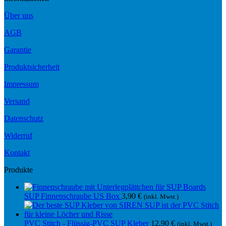
Über uns
AGB
Garantie
Produktsicherheit
Impressum
Versand
Datenschutz
Widerruf
Kontakt
Produkte
SUP Finnenschraube US Box
3,90
€
(inkl. Mwst.)
PVC Stitch - Flüssig-PVC SUP Kleber
12,90
€
(inkl. Mwst.)