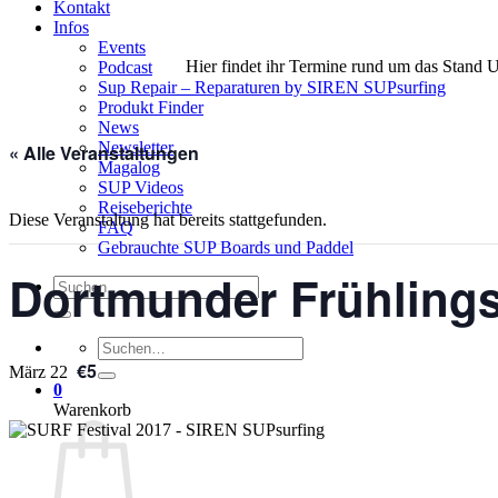
Kontakt
Infos
Events
Hier findet ihr Termine rund um das Stand 
Podcast
Sup Repair – Reparaturen by SIREN SUPsurfing
Produkt Finder
News
Newsletter
« Alle Veranstaltungen
Magalog
SUP Videos
Reiseberichte
Diese Veranstaltung hat bereits stattgefunden.
FAQ
Gebrauchte SUP Boards und Paddel
Dortmunder Frühlin
Suchen
nach:
Suchen
nach:
€5
März 22
0
Warenkorb