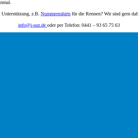
inmal.
h Unterstützung, z.B.
Nummernshirts
für die Rennen? Wir sind gern dab
info@i-sup.de
oder per Telefon: 0441 – 93 65 75 63