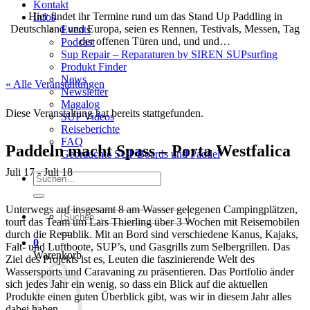
Kontakt
Hier findet ihr Termine rund um das Stand Up Paddling in
Infos
Deutschland und Europa, seien es Rennen, Testivals, Messen, Tag
Events
der offenen Türen und, und und…
Podcast
Sup Repair – Reparaturen by SIREN SUPsurfing
Produkt Finder
News
« Alle Veranstaltungen
Newsletter
Magalog
Diese Veranstaltung hat bereits stattgefunden.
SUP Videos
Reiseberichte
FAQ
Paddeln macht Spass – Porta Westfalica
Gebrauchte SUP Boards und Paddel
Juli 17
-
Juli 18
Suchen
nach:
Unterwegs auf insgesamt 8 am Wasser gelegenen Campingplätzen,
Suchen
tourt das Team um Lars Thierling über 3 Wochen mit Reisemobilen
nach:
durch die Republik. Mit an Bord sind verschiedene Kanus, Kajaks,
0
Falt- und Luftboote, SUP’s, und Gasgrills zum Selbergrillen. Das
Warenkorb
Ziel des Projekts ist es, Leuten die faszinierende Welt des
Wassersports und Caravaning zu präsentieren. Das Portfolio änder
sich jedes Jahr ein wenig, so dass ein Blick auf die aktuellen
Produkte einen guten Überblick gibt, was wir in diesem Jahr alles
dabei haben.