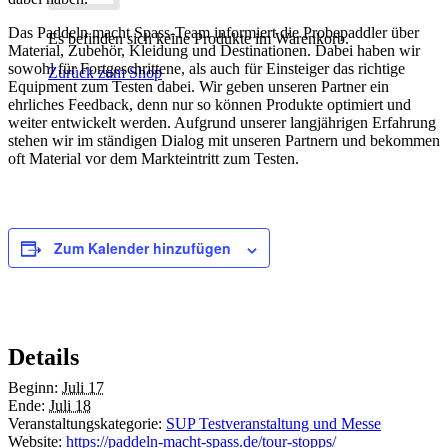
Das Paddeln macht Spass-Team informiert die Probepaddler über
Es befinden sich keine Produkte im Warenkorb.
Material, Zubehör, Kleidung und Destinationen. Dabei haben wir
sowohl für Fortgeschrittene, als auch für Einsteiger das richtige
Zurück zum Shop
Equipment zum Testen dabei. Wir geben unseren Partner ein
ehrliches Feedback, denn nur so können Produkte optimiert und
weiter entwickelt werden. Aufgrund unserer langjährigen Erfahrung
stehen wir im ständigen Dialog mit unseren Partnern und bekommen
oft Material vor dem Markteintritt zum Testen.
Zum Kalender hinzufügen
Details
Beginn:
Juli 17
Ende:
Juli 18
Veranstaltungskategorie:
SUP Testveranstaltung und Messe
Website:
https://paddeln-macht-spass.de/tour-stopps/