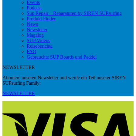
Events
Podcast
Sup Repair – Reparaturen by SIREN SUPsurfing
Produkt Finder
News
Newsletter
Magalog
SUP Videos
Reiseberichte
FAQ
Gebrauchte SUP Boards und Paddel
NEWSLETTER
Aboniere unseren Newsletter und werde ein Teil unserer SIREN
SUPsurfing Family:
NEWSLETTER