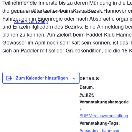
Teilnehmer die Innerste bis zu deren Mündung in die Lei
die genauen Startzeiten beim Kanu-Bezirk Hannover er
Es befinden sich keine Produkte im Warenkorb.
Fahrzeugen in Eigenregie oder nach Absprache organis
Zurück zum Shop
und Einzelmitgliedern des Bezirks. Eine Anmeldung bei
planen zu können. Am Zielort beim Paddel-Klub Hannov
Gewässer im April noch sehr kalt sein können, ist das
sich an Paddler mit solider Grundkondition, die die 18
Zum Kalender hinzufügen
DETAILS
Datum:
April 26
Veranstaltungskategorie
:
SUP Vereinsveranstaltung
Veranstaltung-Tags:
Anpaddeln; hannover
,