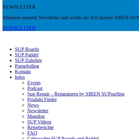
NEWSLETTER
Aboniere unseren Newsletter und werde ein Teil unserer SIREN SUP
NEWSLETTER
SUP Boards
SUP Paddel
SUP Zubehör
Pumpfoiling
Kontakt
Infos
Events
Podcast
Sup Repair – Reparaturen by SIREN SUPsurfing
Produkt Finder
News
Newsletter
Magalog
SUP Videos
Reiseberichte
FAQ
Gebrauchte SUP Boards und Paddel