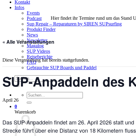
Kontakt
Infos
Events
Hier findet ihr Termine rund um das Stand 
Podcast
Sup Repair – Reparaturen by SIREN SUPsurfing
Produkt Finder
News
Newsletter
« Alle Veranstaltungen
Magalog
SUP Videos
Reiseberichte
Diese Veranstaltung hat bereits stattgefunden.
FAQ
Gebrauchte SUP Boards und Paddel
SUP-Anpaddeln des K
Suchen
nach:
Suchen
nach:
April 26
0
Warenkorb
Das SUP-Anpaddeln findet am 26. April 2026 statt und 
Strecke führt über eine Distanz von 18 Kilometern flu