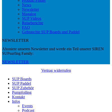
Produkt Finder
News
Newsletter
Magalog
SUP Videos
Reiseberichte
FAQ
Gebrauchte SUP Boards und Paddel
NEWSLETTER
Aboniere unseren Newsletter und werde ein Teil unserer SIREN
SUPsurfing Family:
NEWSLETTER
Vertrag widerrufen
SUP Boards
SUP Paddel
SUP Zubehör
Pumpfoiling
Kontakt
Infos
Events
Podcast