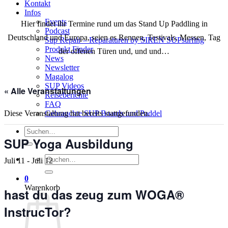
Kontakt
Infos
Events
Hier findet ihr Termine rund um das Stand Up Paddling in
Podcast
Deutschland und Europa, seien es Rennen, Testivals, Messen, Tag
Sup Repair – Reparaturen by SIREN SUPsurfing
Produkt Finder
der offenen Türen und, und und…
News
Newsletter
Magalog
SUP Videos
« Alle Veranstaltungen
Reiseberichte
FAQ
Gebrauchte SUP Boards und Paddel
Diese Veranstaltung hat bereits stattgefunden.
Suchen
nach:
SUP Yoga Ausbildung
Suchen
Juli 11
-
Juli 12
nach:
0
Warenkorb
hast du das zeug zum WOGA®
InstrucTor?