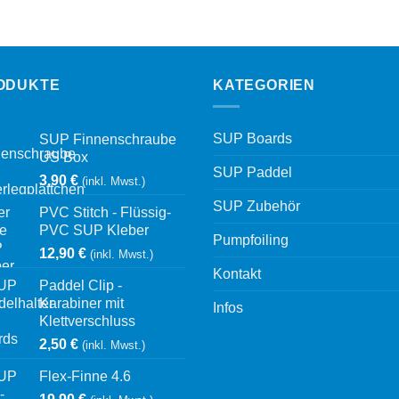
ODUKTE
KATEGORIEN
SUP Boards
SUP Finnenschraube
US Box
SUP Paddel
3,90
€
(inkl. Mwst.)
SUP Zubehör
PVC Stitch - Flüssig-
PVC SUP Kleber
Pumpfoiling
12,90
€
(inkl. Mwst.)
Kontakt
Paddel Clip -
Karabiner mit
Infos
Klettverschluss
2,50
€
(inkl. Mwst.)
Flex-Finne 4.6