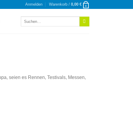
Anmelden
Warenkorb /
0,00
€
0
Suchen
nach:
opa, seien es Rennen, Testivals, Messen,