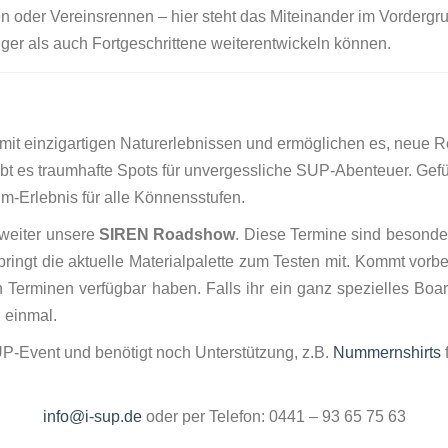
n oder Vereinsrennen – hier steht das Miteinander im Vordergru
iger als auch Fortgeschrittene weiterentwickeln können.
t mit einzigartigen Naturerlebnissen und ermöglichen es, neue
bt es traumhafte Spots für unvergessliche SUP‑Abenteuer. Gefü
m‑Erlebnis für alle Könnensstufen.
 weiter unsere
SIREN Roadshow
. Diese Termine sind besond
gt die aktuelle Materialpalette zum Testen mit. Kommt vorbei 
n Terminen verfügbar haben. Falls ihr ein ganz spezielles Boa
 einmal.
 SUP-Event und benötigt noch Unterstützung, z.B.
Nummernshirts
info@i-sup.de
oder per Telefon: 0441 – 93 65 75 63