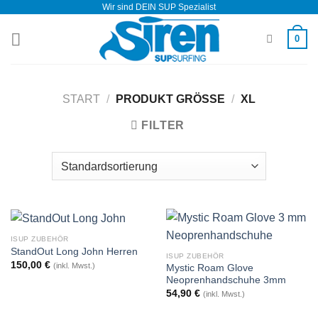
Wir sind DEIN SUP Spezialist
Zum
Inhalt
0
springen
START
/
PRODUKT GRÖSSE
/
XL
FILTER
ISUP ZUBEHÖR
StandOut Long John Herren
ISUP ZUBEHÖR
150,00
€
(inkl. Mwst.)
Mystic Roam Glove
Neoprenhandschuhe 3mm
54,90
€
(inkl. Mwst.)