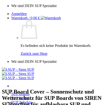
Zum
Wir sind DEIN SUP Spezialist
Inhalt
Anmelden
springen
Warenkorb /
0,00
€
Es befinden sich keine Produkte im Warenkorb.
Zurück zum Shop
Wir sind DEIN SUP Spezialist
SUP Board Cover – Sonnenschutz und
SUP Boards
Wetterschutz für SUP Boards von SIREN
SUP Paddel
SUP Zubehör
SUPsurfing für aufblasbare SUP und