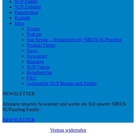
SUP Paddel
SUP Zubehör
Pumpfoiling
Kontakt
Infos
Events
Podcast
Sup Repair – Reparaturen by SIREN SUPsurfing
Produkt Finder
News
Newsletter
Magalog
SUP Videos
Reiseberichte
FAQ
Gebrauchte SUP Boards und Paddel
NEWSLETTER
Aboniere unseren Newsletter und werde ein Teil unserer SIREN
SUPsurfing Family:
NEWSLETTER
Vertrag widerrufen