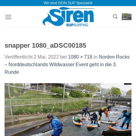
Wir sind DEIN SUP Spezialist
Zum
Inhalt
springen
snapper 1080_aDSC00185
Veröffentlicht
2 Mai, 2022
bei
1080 × 718
in
Norden Rocks
– Norddeutschlands Wildwasser Event geht in die 3.
Runde