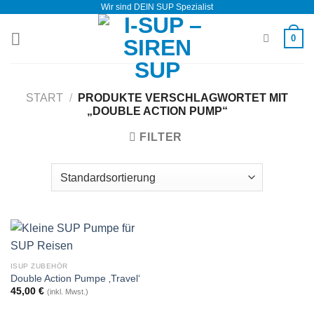
Wir sind DEIN SUP Spezialist
Zum
Inhalt
0
springen
START
/
PRODUKTE VERSCHLAGWORTET MIT
„DOUBLE ACTION PUMP“
FILTER
ISUP ZUBEHÖR
Double Action Pumpe ‚Travel‘
45,00
€
(inkl. Mwst.)