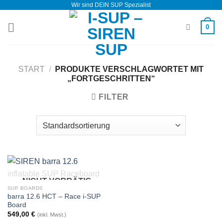
Wir sind DEIN SUP Spezialist
Zum
Inhalt
0
springen
START
/
PRODUKTE VERSCHLAGWORTET MIT
„FORTGESCHRITTEN“
FILTER
NICHT VORRÄTIG
SUP BOARDS
barra 12.6 HCT – Race i-SUP
Board
549,00
€
(inkl. Mwst.)