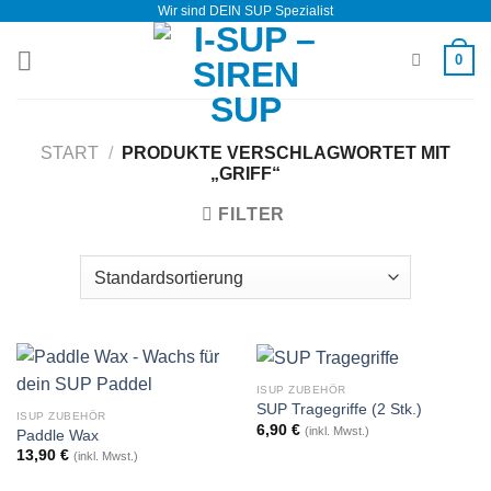
Wir sind DEIN SUP Spezialist
Zum
Inhalt
0
springen
START
/
PRODUKTE VERSCHLAGWORTET MIT
„GRIFF“
FILTER
ISUP ZUBEHÖR
SUP Tragegriffe (2 Stk.)
ISUP ZUBEHÖR
6,90
€
(inkl. Mwst.)
Paddle Wax
13,90
€
(inkl. Mwst.)