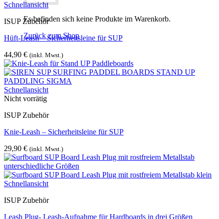
Schnellansicht
Es befinden sich keine Produkte im Warenkorb.
ISUP Zubehör
Zurück zum Shop
Hüft-Leash – Sicherheitsleine für SUP
44,90
€
(inkl. Mwst.)
Schnellansicht
Nicht vorrätig
ISUP Zubehör
Knie-Leash – Sicherheitsleine für SUP
29,90
€
(inkl. Mwst.)
Schnellansicht
ISUP Zubehör
Leash Plug- Leash-Aufnahme für Hardboards in drei Größen