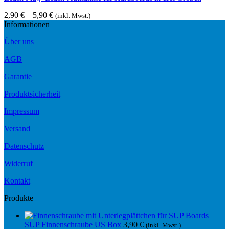
2,90
€
–
5,90
€
(inkl. Mwst.)
Informationen
Über uns
AGB
Garantie
Produktsicherheit
Impressum
Versand
Datenschutz
Widerruf
Kontakt
Produkte
SUP Finnenschraube US Box
3,90
€
(inkl. Mwst.)