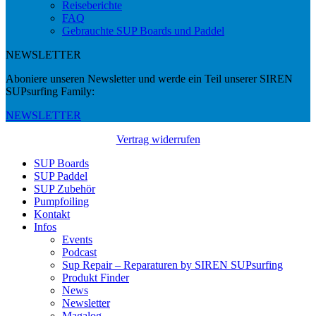
Reiseberichte
FAQ
Gebrauchte SUP Boards und Paddel
NEWSLETTER
Aboniere unseren Newsletter und werde ein Teil unserer SIREN
SUPsurfing Family:
NEWSLETTER
Vertrag widerrufen
SUP Boards
SUP Paddel
SUP Zubehör
Pumpfoiling
Kontakt
Infos
Events
Podcast
Sup Repair – Reparaturen by SIREN SUPsurfing
Produkt Finder
News
Newsletter
Magalog