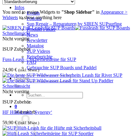
Kontakt
Infos
You need to assign Widgets to
"Shop Sidebar"
in
Appearance >
Events
Widgets
to show anything here
Podcast
Sup Repair – Reparaturen by SIREN SUPsurfing
Produkt Finder
Schnellansicht
News
Nicht vorrätig
Newsletter
Magalog
ISUP Zubehör
SUP Videos
Reiseberichte
Fuss-Leash – Sicherheitsleine für SUP
FAQ
Gebrauchte SUP Boards und Paddel
24,90
€
(inkl. Mwst.)
Suchen
nach:
Schnellansicht
Nicht vorrätig
Suchen
nach:
ISUP Zubehör
0
Warenkorb
HF Hüft-Leash ‚Synergy‘
59,90
€
(inkl. Mwst.)