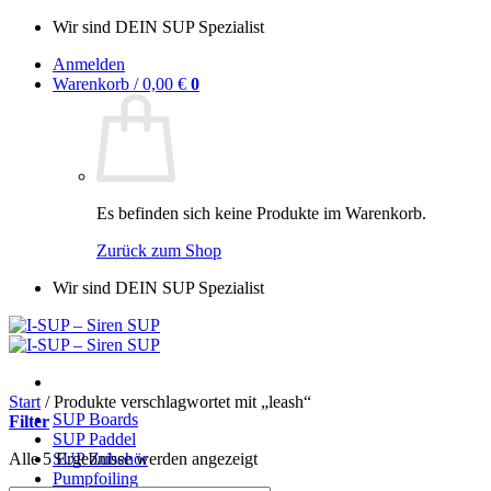
Zum
Wir sind DEIN SUP Spezialist
Inhalt
Anmelden
springen
Warenkorb /
0,00
€
0
Es befinden sich keine Produkte im Warenkorb.
Zurück zum Shop
Wir sind DEIN SUP Spezialist
Start
/
Produkte verschlagwortet mit „leash“
SUP Boards
Filter
SUP Paddel
Alle 5 Ergebnisse werden angezeigt
SUP Zubehör
Pumpfoiling