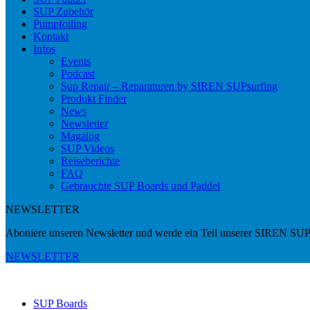
SUP Zubehör
Pumpfoiling
Kontakt
Infos
Events
Podcast
Sup Repair – Reparaturen by SIREN SUPsurfing
Produkt Finder
News
Newsletter
Magalog
SUP Videos
Reiseberichte
FAQ
Gebrauchte SUP Boards und Paddel
NEWSLETTER
Aboniere unseren Newsletter und werde ein Teil unserer SIREN SUP
NEWSLETTER
SUP Boards