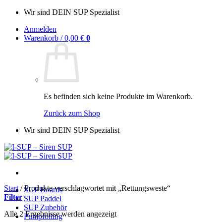
Zum
Wir sind DEIN SUP Spezialist
Inhalt
Anmelden
springen
Warenkorb /
0,00
€
0
Es befinden sich keine Produkte im Warenkorb.
Zurück zum Shop
Wir sind DEIN SUP Spezialist
Start
/
Produkte verschlagwortet mit „Rettungsweste“
SUP Boards
Filter
SUP Paddel
SUP Zubehör
Alle 2 Ergebnisse werden angezeigt
Pumpfoiling