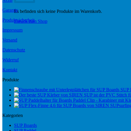
AGB
Garantie
Es befinden sich keine Produkte im Warenkorb.
Produktsicherheit
Zurück zum Shop
Impressum
Versand
Datenschutz
Widerruf
Kontakt
Produkte
SUP 
Paddel Clip - Karabiner mit Kle
Kategorien
SUP Boards
SUP Paddel