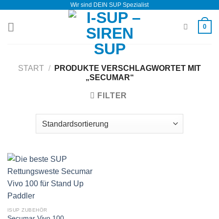
Wir sind DEIN SUP Spezialist
Zum
Inhalt
0
springen
START
/
PRODUKTE VERSCHLAGWORTET MIT
„SECUMAR“
FILTER
ISUP ZUBEHÖR
Secumar Vivo 100