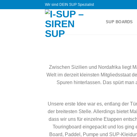
Zum
Wir sind DEIN SUP Spezialist
Inhalt
springen
SUP BOARDS
Zwischen Sizilien und Nordafrika liegt M
Welt im derzeit kleinsten Mitgliedsstaat 
Spuren hinterlassen. Das spürt man a
Unsere erste Idee war es, entlang der T
der breitesten Stelle. Allerdings bietet 
dass wir uns für einzelne Etappen entsc
Touringboard eingepackt und los ging e
Board, Paddel, Pumpe und SUP-Kleidung 