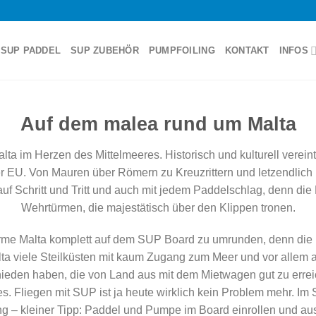
SUP PADDEL
SUP ZUBEHÖR
PUMPFOILING
KONTAKT
INFOS
Auf dem malea rund um Malta
alta im Herzen des Mittelmeeres. Historisch und kulturell verein
der EU. Von Mauren über Römern zu Kreuzrittern und letzendlich 
uf Schritt und Tritt und auch mit jedem Paddelschlag, denn die
Wehrtürmen, die majestätisch über den Klippen tronen.
ürme Malta komplett auf dem SUP Board zu umrunden, denn die
Malta viele Steilküsten mit kaum Zugang zum Meer und vor allem 
hieden haben, die von Land aus mit dem Mietwagen gut zu errei
s. Fliegen mit SUP ist ja heute wirklich kein Problem mehr. I
– kleiner Tipp: Paddel und Pumpe im Board einrollen und auss