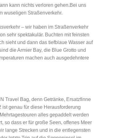
ann kann nichts verloren gehen.Bei uns
im wuseligen Straßenverkehr.
nksverkehr – wir haben im Straßenverkehr
on sehr spektakulär. Buchten mit feinsten
ch sieht und dann das tiefblaue Wasser auf
ind die Armier Bay, die Blue Grotto und
ttemperaturen machen auch ausgedehntere
 Travel Bag, denn Getränke, Ersatzfinne
2 ist genau für diese Herausforderung
 Mehrtagestouren alles gepaddelt werden
, so dass er für große Seen, offenes Meer
wir lange Strecken und in die entlegensten
er letzte Trip auf die Sonneninsel im