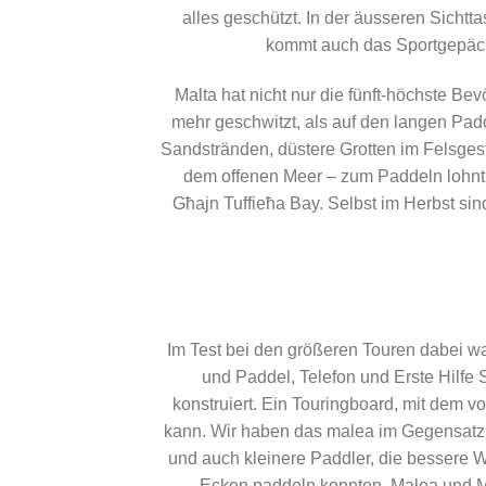
alles geschützt. In der äusseren Sich
kommt auch das Sportgepäck 
Malta hat nicht nur die fünft-höchste B
mehr geschwitzt, als auf den langen Padd
Sandstränden, düstere Grotten im Felsgest
dem offenen Meer – zum Paddeln lohnt s
Għajn Tuffieħa Bay. Selbst im Herbst s
Im Test bei den größeren Touren dabei 
und Paddel, Telefon und Erste Hilfe 
konstruiert. Ein Touringboard, mit dem
kann. Wir haben das malea im Gegensatz z
und auch kleinere Paddler, die bessere Wa
Ecken paddeln konnten. Malea und Mal