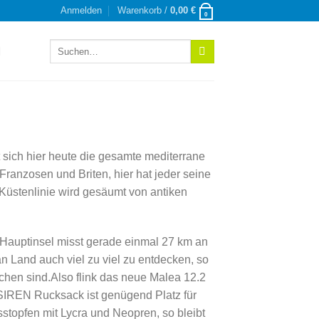
Anmelden
Warenkorb /
0,00
€
0
Suchen
nach:
t sich hier heute die gesamte mediterrane
Franzosen und Briten, hier hat jeder seine
 Küstenlinie wird gesäumt von antiken
 Hauptinsel misst gerade einmal 27 km an
an Land auch viel zu viel zu entdecken, so
chen sind.Also flink das neue Malea 12.2
m SIREN Rucksack ist genügend Platz für
topfen mit Lycra und Neopren, so bleibt