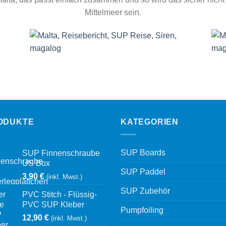
Mittelmeer sein.
ODUKTE
KATEGORIEN
SUP Boards
SUP Finnenschraube
US Box
SUP Paddel
3,90
€
(inkl. Mwst.)
SUP Zubehör
PVC Stitch - Flüssig-
PVC SUP Kleber
Pumpfoiling
12,90
€
(inkl. Mwst.)