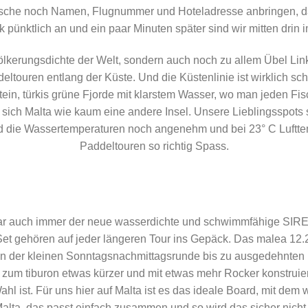
ttasche noch Namen, Flugnummer und Hoteladresse anbringen, d
pünktlich an und ein paar Minuten später sind wir mitten drin 
evölkerungsdichte der Welt, sondern auch noch zu allem Übel Li
eltouren entlang der Küste. Und die Küstenlinie ist wirklich sch
ein, türkis grüne Fjorde mit klarstem Wasser, wo man jeden Fis
ich Malta wie kaum eine andere Insel. Unsere Lieblingsspots s
ind die Wassertemperaturen noch angenehm und bei 23° C Luf
Paddeltouren so richtig Spass.
war auch immer der neue wasserdichte und schwimmfähige SIREN
Set gehören auf jeder längeren Tour ins Gepäck. Das malea 12.
 von der kleinen Sonntagsnachmittagsrunde bis zu ausgedehnten
um tiburon etwas kürzer und mit etwas mehr Rocker konstruiert
hl ist. Für uns hier auf Malta ist es das ideale Board, mit dem 
ta, das passt einfach zusammen und so wird das sicher nicht d