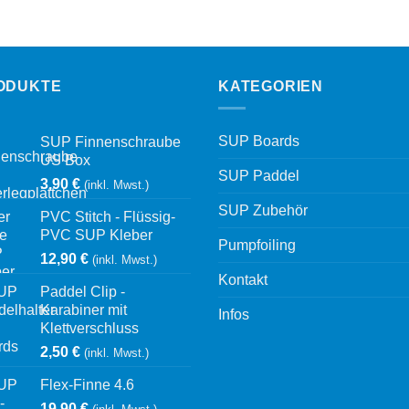
ODUKTE
KATEGORIEN
SUP Boards
SUP Finnenschraube
US Box
SUP Paddel
3,90
€
(inkl. Mwst.)
SUP Zubehör
PVC Stitch - Flüssig-
PVC SUP Kleber
Pumpfoiling
12,90
€
(inkl. Mwst.)
Kontakt
Paddel Clip -
Karabiner mit
Infos
Klettverschluss
2,50
€
(inkl. Mwst.)
Flex-Finne 4.6
19,90
€