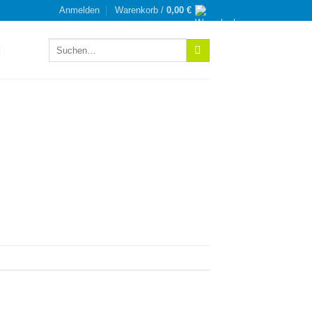
Anmelden
Warenkorb /
0,00
€
Suchen
nach: