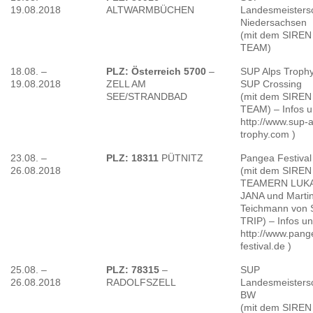
19.08.2018
ALTWARMBÜCHEN
Landesmeisters
Niedersachsen
(mit dem SIREN
TEAM)
18.08. –
PLZ: Österreich 5700
–
SUP Alps Troph
19.08.2018
ZELL AM
SUP Crossing
SEE/STRANDBAD
(mit dem SIREN
TEAM) – Infos u
http://www.sup-a
trophy.com )
23.08. –
PLZ: 18311
PÜTNITZ
Pangea Festival
26.08.2018
(mit dem SIREN
TEAMERN LUKA
JANA und Marti
Teichmann von 
TRIP) – Infos un
http://www.pang
festival.de )
25.08. –
PLZ: 78315
–
SUP
26.08.2018
RADOLFSZELL
Landesmeisters
BW
(mit dem SIREN