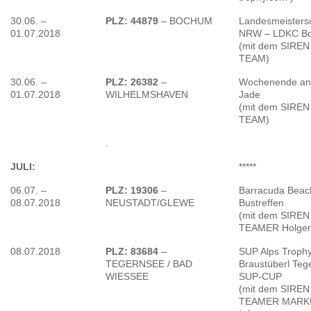
30.06. –
PLZ: 44879
– BOCHUM
Landesmeisters
01.07.2018
NRW – LDKC B
(mit dem SIREN
TEAM)
30.06. –
PLZ: 26382
–
Wochenende an
01.07.2018
WILHELMSHAVEN
Jade
(mit dem SIREN
TEAM)
.
JULI:
*****
06.07. –
PLZ: 19306
–
Barracuda Bea
08.07.2018
NEUSTADT/GLEWE
Bustreffen
(mit dem SIREN
TEAMER Holger
08.07.2018
PLZ: 83684
–
SUP Alps Troph
TEGERNSEE / BAD
Braustüberl Teg
WIESSEE
SUP-CUP
(mit dem SIREN
TEAMER MARKU