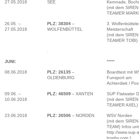
27.05.2018
SEE
Kemnade, Boc
(mit dem SIREN
TEAMER MARK
26.05. –
PLZ: 38304
–
3. Wolfenbüttel
27.05.2018
WOLFENBÜTTEL
Meisterschaft
(mit dem SIREN
TEAMER TOBI)
.
JUNI:
*****
08.06.2018
PLZ: 26135
–
Boardtest mit 
OLDENBURG
Funsport am
Achterdiek / Pos
09.06. –
PLZ: 46509
– XANTEN
SUP Flatwater 
10.06.2018
(mit dem SIREN
TEAMER AXEL)
23.06.2018
PLZ: 26506
– NORDEN
WSV Norden
(mit dem SIREN
TEAM) Infos unt
http://www.sup-a
trophy.com )