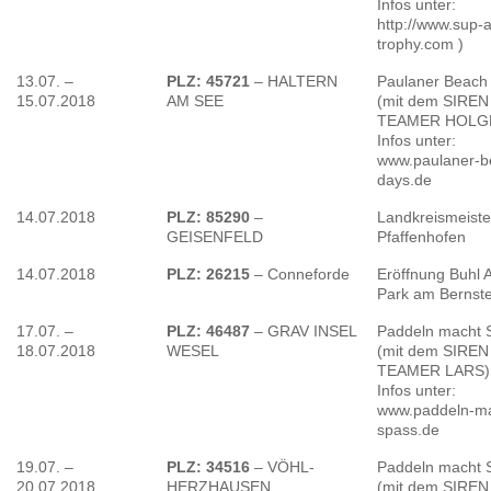
Infos unter:
http://www.sup-a
trophy.com )
13.07. –
PLZ: 45721
– HALTERN
Paulaner Beach
15.07.2018
AM SEE
(mit dem SIREN
TEAMER HOLGE
Infos unter:
www.paulaner-b
days.de
14.07.2018
PLZ: 85290
–
Landkreismeiste
GEISENFELD
Pfaffenhofen
14.07.2018
PLZ: 26215
– Conneforde
Eröffnung Buhl A
Park am Bernst
17.07. –
PLZ: 46487
– GRAV INSEL
Paddeln macht 
18.07.2018
WESEL
(mit dem SIREN
TEAMER LARS)
Infos unter:
www.paddeln-ma
spass.de
19.07. –
PLZ: 34516
– VÖHL-
Paddeln macht 
20.07.2018
HERZHAUSEN
(mit dem SIREN