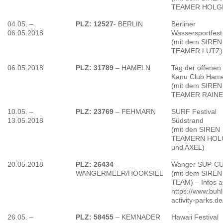
TEAMER HOLG
04.05. –
PLZ: 12527
- BERLIN
Berliner
06.05.2018
Wassersportfest
(mit dem SIREN
TEAMER LUTZ)
06.05.2018
PLZ: 31789
– HAMELN
Tag der offenen
Kanu Club Ham
(mit dem SIREN
TEAMER RAINE
10.05. –
PLZ: 23769
– FEHMARN
SURF Festival
13.05.2018
Südstrand
(mit den SIREN
TEAMERN HOL
und AXEL)
20.05.2018
PLZ: 26434
–
Wanger SUP-C
WANGERMEER/HOOKSIEL
(mit dem SIREN
TEAM) – Infos a
https://www.buhl
activity-parks.de
26.05. –
PLZ: 58455
– KEMNADER
Hawaii Festival