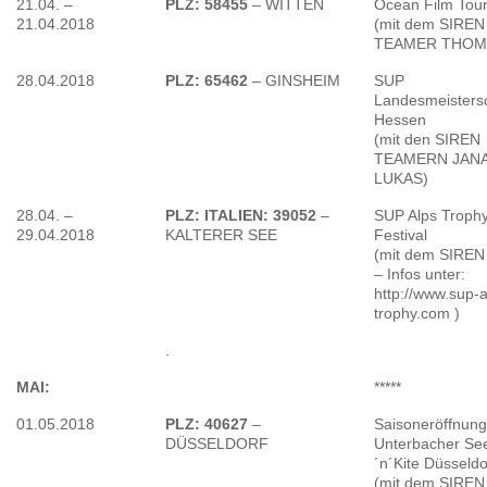
21.04. –
PLZ: 58455
– WITTEN
Ocean Film Tou
21.04.2018
(mit dem SIREN
TEAMER THOM
28.04.2018
PLZ: 65462
– GINSHEIM
SUP
Landesmeisters
Hessen
(mit den SIREN
TEAMERN JANA
LUKAS)
28.04. –
PLZ: ITALIEN: 39052
–
SUP Alps Troph
29.04.2018
KALTERER SEE
Festival
(mit dem SIREN
– Infos unter:
http://www.sup-a
trophy.com )
.
MAI:
*****
01.05.2018
PLZ: 40627
–
Saisoneröffnung
DÜSSELDORF
Unterbacher See
´n´Kite Düsseldo
(mit dem SIREN