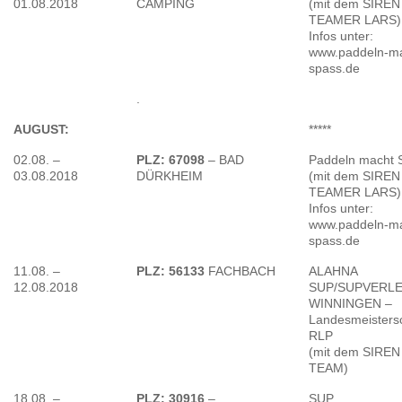
01.08.2018
CAMPING
(mit dem SIREN
TEAMER LARS)
Infos unter:
www.paddeln-ma
spass.de
.
AUGUST:
*****
02.08. –
PLZ: 67098
– BAD
Paddeln macht 
03.08.2018
DÜRKHEIM
(mit dem SIREN
TEAMER LARS)
Infos unter:
www.paddeln-ma
spass.de
11.08. –
PLZ: 56133
FACHBACH
ALAHNA
12.08.2018
SUP/SUPVERLE
WINNINGEN –
Landesmeisters
RLP
(mit dem SIREN
TEAM)
18.08. –
PLZ: 30916
–
SUP