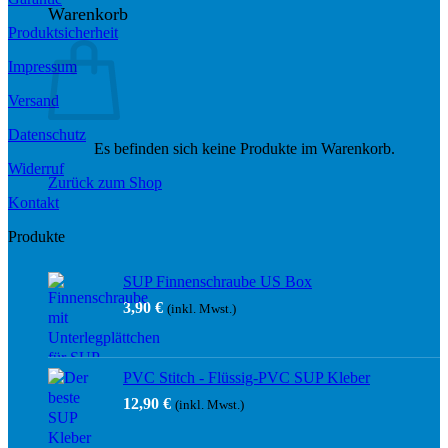
Warenkorb
Produktsicherheit
Impressum
Versand
Datenschutz
Es befinden sich keine Produkte im Warenkorb.
Widerruf
Zurück zum Shop
Kontakt
Produkte
SUP Finnenschraube US Box
3,90
€
(inkl. Mwst.)
PVC Stitch - Flüssig-PVC SUP Kleber
12,90
€
(inkl. Mwst.)