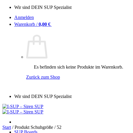
Zum
Wir sind DEIN SUP Spezialist
Inhalt
Anmelden
springen
Warenkorb /
0,00
€
0
Es befinden sich keine Produkte im Warenkorb.
Zurück zum Shop
Wir sind DEIN SUP Spezialist
Start
/
Produkt Schuhgröße
/
52
SUP Boards