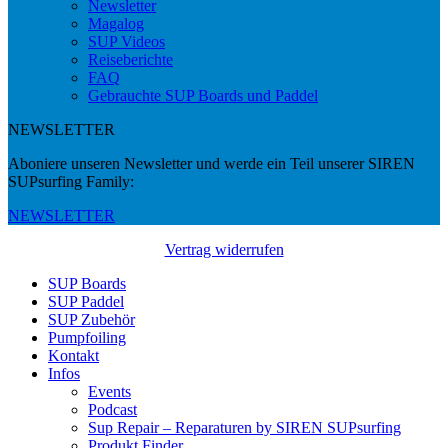
Newsletter
Magalog
SUP Videos
Reiseberichte
FAQ
Gebrauchte SUP Boards und Paddel
NEWSLETTER
Aboniere unseren Newsletter und werde ein Teil unserer SIREN
SUPsurfing Family:
NEWSLETTER
Vertrag widerrufen
SUP Boards
SUP Paddel
SUP Zubehör
Pumpfoiling
Kontakt
Infos
Events
Podcast
Sup Repair – Reparaturen by SIREN SUPsurfing
Produkt Finder