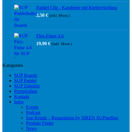
Paddel Clip - Karabiner mit Klettverschluss
2,50
€
(inkl. Mwst.)
Flex-Finne 4.6
19,90
€
(inkl. Mwst.)
Kategorien
SUP Boards
SUP Paddel
SUP Zubehör
Pumpfoiling
Kontakt
Infos
Events
Podcast
Sup Repair – Reparaturen by SIREN SUPsurfing
Produkt Finder
News