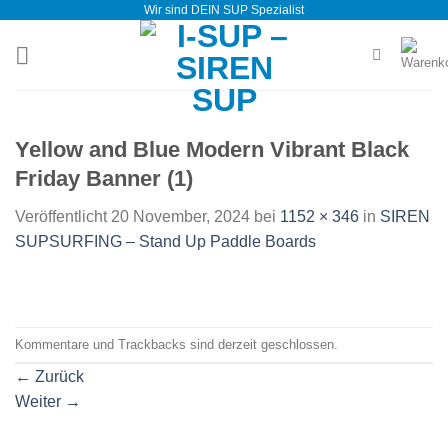
Wir sind DEIN SUP Spezialist
Zum
Inhalt
springen
Yellow and Blue Modern Vibrant Black
Friday Banner (1)
Veröffentlicht
20 November, 2024
bei
1152 × 346
in
SIREN
SUPSURFING – Stand Up Paddle Boards
Kommentare und Trackbacks sind derzeit geschlossen.
←
Zurück
Weiter
→