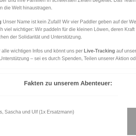
der und ihre Familien in schwersten Zeiten begleitet. Das Team
n die Welt hinaustragen.
g
Unser Name ist kein Zufall! Wir vier Paddler geben auf der 
 viel wichtiger: Wir paddeln für die kleinen Löwen, deren Kraft
chen der Solidarität und Unterstützung.
hr alle wichtigen Infos und könnt uns per
Live-Tracking
auf unser
r Unterstützung – sei es durch Spenden, Teilen unserer Aktion o
Fakten zu unserem Abenteuer:
as, Sascha und Ulf (1x Ersatzmann)