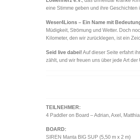
Löwenherz e.V.
, das unheilbar kranke Kin
eine Stimme geben und ihre Geschichten i
Weser4Lions – Ein Name mit Bedeutun
Müdigkeit, Strömung und Wetter. Doch noch
Kilometer, den wir zurücklegen, ist ein Zei
Seid live dabei!
Auf dieser Seite erfahrt i
zählt, und wir freuen uns über jede Art de
TEILNEHMER:
4 Paddler on Board – Adrian, Axel, Matthi
BOARD:
SIREN Manta BIG SUP (5,50 m x 2 m)