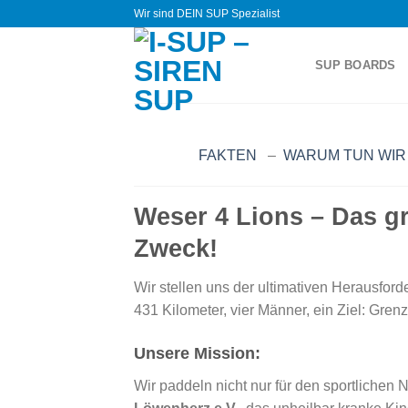
Zum
Wir sind DEIN SUP Spezialist
Inhalt
springen
SUP BOARDS
FAKTEN
–
WARUM TUN WIR
Weser 4 Lions – Das g
Zweck!
Wir stellen uns der ultimativen Herausfor
431 Kilometer, vier Männer, ein Ziel: G
Unsere Mission:
Wir paddeln nicht nur für den sportlichen