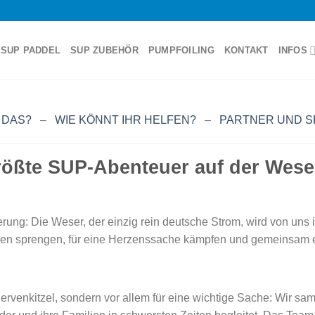
SUP PADDEL
SUP ZUBEHÖR
PUMPFOILING
KONTAKT
INFOS
 DAS?
–
WIE KÖNNT IHR HELFEN?
–
PARTNER UND 
rößte SUP-Abenteuer auf der Weser
derung: Die Weser, der einzig rein deutsche Strom, wird von un
renzen sprengen, für eine Herzenssache kämpfen und gemeinsa
 Nervenkitzel, sondern vor allem für eine wichtige Sache: Wir 