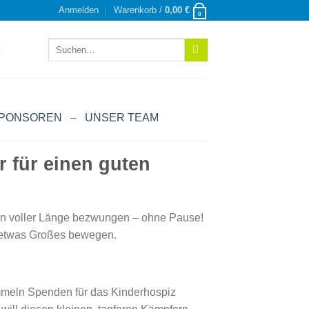
Anmelden
Warenkorb /
0,00
€
0
Suchen
nach:
SPONSOREN
–
UNSER TEAM
 für einen guten
s in voller Länge bezwungen – ohne Pause!
m etwas Großes bewegen.
sammeln Spenden für das Kinderhospiz