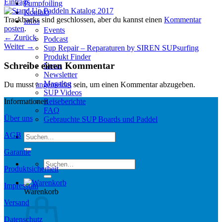
Eintrags
Pumpfoiling
Kontakt
Trackbacks sind geschlossen, aber du kannst einen
Kommentar
Infos
posten
.
Events
←
Zurück
Podcast
Weiter
→
Sup Repair – Reparaturen by SIREN SUPsurfing
Produkt Finder
Schreibe einen Kommentar
News
Newsletter
Magalog
Du musst
angemeldet
sein, um einen Kommentar abzugeben.
SUP Videos
Reiseberichte
Informationen
FAQ
Über uns
Gebrauchte SUP Boards und Paddel
AGB
Suchen
nach:
Garantie
Suchen
Produktsicherheit
nach:
Impressum
Warenkorb
Versand
Datenschutz