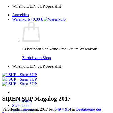
Zum
Wir sind DEIN SUP Spezialist
Inhalt
Anmelden
springen
Warenkorb /
0,00
€
Es befinden sich keine Produkte im Warenkorb.
Zurück zum Shop
Wir sind DEIN SUP Spezialist
SIREN SUP Magalog 2017
SUP Boards
SUP Paddel
Veröffentlicht
6 Januar, 2017
bei
649 × 914
in
Bestätigung des
SUP Zubehör