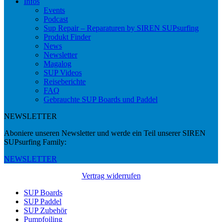
Infos
Events
Podcast
Sup Repair – Reparaturen by SIREN SUPsurfing
Produkt Finder
News
Newsletter
Magalog
SUP Videos
Reiseberichte
FAQ
Gebrauchte SUP Boards und Paddel
NEWSLETTER
Aboniere unseren Newsletter und werde ein Teil unserer SIREN
SUPsurfing Family:
NEWSLETTER
Vertrag widerrufen
SUP Boards
SUP Paddel
SUP Zubehör
Pumpfoiling