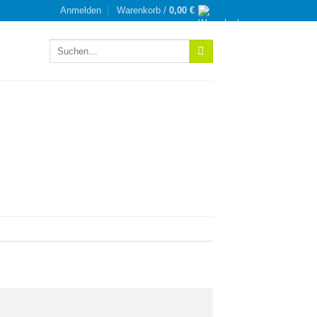
Anmelden
Warenkorb /
0,00
€
Suchen
nach: