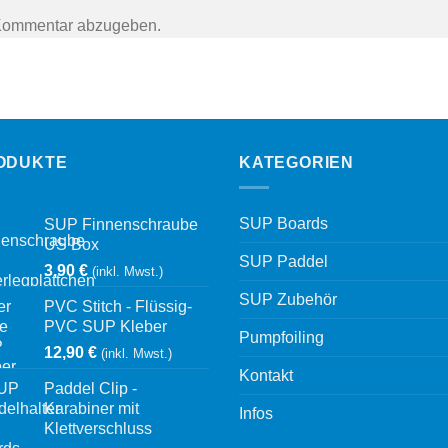
Kommentar abzugeben.
ODUKTE
KATEGORIEN
SUP Boards
SUP Finnenschraube
US Box
SUP Paddel
3,90
€
(inkl. Mwst.)
SUP Zubehör
PVC Stitch - Flüssig-
PVC SUP Kleber
Pumpfoiling
12,90
€
(inkl. Mwst.)
Kontakt
Paddel Clip -
Karabiner mit
Infos
Klettverschluss