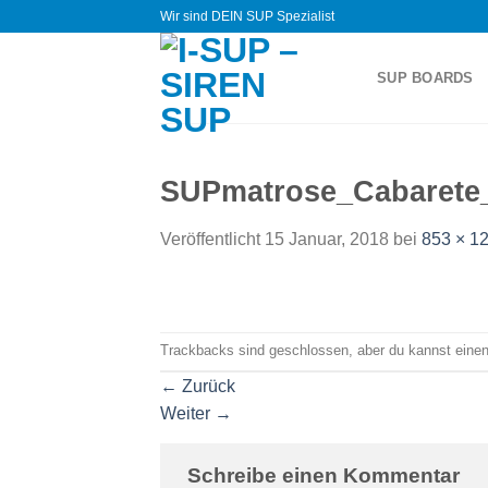
Zum
Wir sind DEIN SUP Spezialist
Inhalt
springen
SUP BOARDS
SUPmatrose_Cabarete
Veröffentlicht
15 Januar, 2018
bei
853 × 1
Trackbacks sind geschlossen, aber du kannst eine
←
Zurück
Weiter
→
Schreibe einen Kommentar