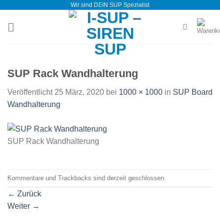
Wir sind DEIN SUP Spezialist
Zum
Inhalt
springen
SUP Rack Wandhalterung
Veröffentlicht
25 März, 2020
bei
1000 × 1000
in
SUP Board
Wandhalterung
SUP Rack Wandhalterung
Kommentare und Trackbacks sind derzeit geschlossen.
←
Zurück
Weiter
→