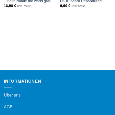
T-Shirt Paddle the world grau
i-SUP Board Reparaturset
16,90
€
9,90
€
(inkl. Mwst.)
(inkl. Mwst.)
INFORMATIONEN
Über uns
AGB