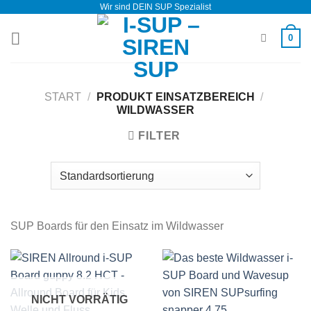
Wir sind DEIN SUP Spezialist
Zum
Inhalt
0
springen
START
/
PRODUKT EINSATZBEREICH
/
WILDWASSER
FILTER
SUP Boards für den Einsatz im Wildwasser
NICHT VORRÄTIG