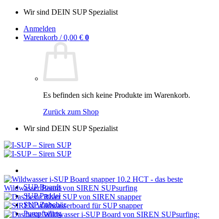
Zum
Wir sind DEIN SUP Spezialist
Inhalt
Anmelden
springen
Warenkorb /
0,00
€
0
Es befinden sich keine Produkte im Warenkorb.
Zurück zum Shop
Wir sind DEIN SUP Spezialist
SUP Boards
SUP Paddel
SUP Zubehör
Pumpfoiling