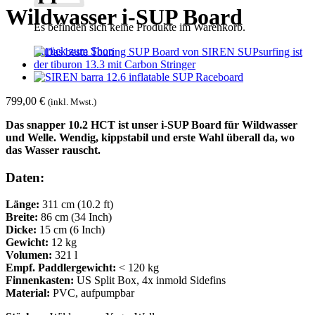
Wildwasser i-SUP Board
Es befinden sich keine Produkte im Warenkorb.
Zurück zum Shop
799,00
€
(inkl. Mwst.)
Das snapper 10.2 HCT ist unser i-SUP Board für Wildwasser
und Welle. Wendig, kippstabil und erste Wahl überall da, wo
das Wasser rauscht.
Daten:
Länge:
311 cm (10.2 ft)
Breite:
86 cm (34 Inch)
Dicke:
15 cm (6 Inch)
Gewicht:
12 kg
Volumen:
321 l
Empf. Paddlergewicht:
< 120 kg
Finnenkasten:
US Split Box, 4x inmold Sidefins
Material:
PVC, aufpumpbar