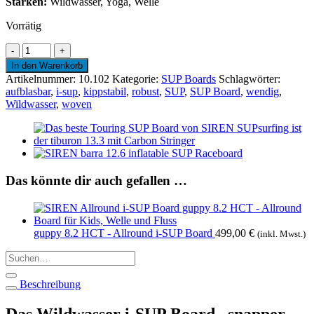
Stärken:
Wildwasser, Yoga, Welle
Vorrätig
snapper
10.2
In den Warenkorb
HCT
Artikelnummer:
10.102
Kategorie:
SUP Boards
Schlagwörter:
-
aufblasbar
,
i-sup
,
kippstabil
,
robust
,
SUP
,
SUP Board
,
wendig
,
Wildwasser
Wildwasser
,
woven
i-
SUP
Board
Menge
Das könnte dir auch gefallen …
guppy 8.2 HCT - Allround i-SUP Board
499,00
€
(inkl. Mwst.)
Suchen
nach:
Beschreibung
Das Wildwasser i-SUP Board „snapper