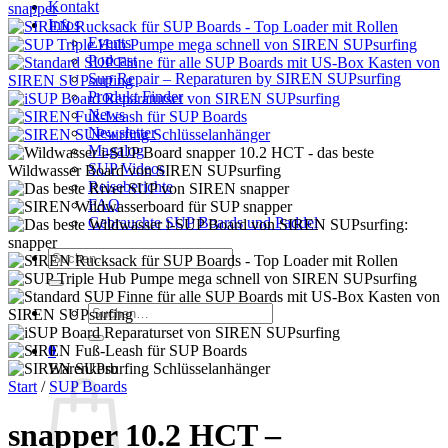
Kontakt
Infos
Events
Podcast
Sup Repair – Reparaturen by SIREN SUPsurfing
Produkt Finder
News
Newsletter
Magalog
SUP Videos
Reiseberichte
FAQ
Gebrauchte SUP Boards und Paddel
Suchen
nach:
Suchen
nach:
0
Warenkorb
Start
/
SUP Boards
snapper 10.2 HCT –