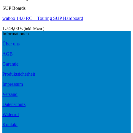
SUP Boards
wahoo 14.0 RC – Touring SUP Hardboard
1.749,00
€
(inkl. Mwst.)
Informationen
Über uns
AGB
Garantie
Produktsicherheit
Impressum
Versand
Datenschutz
Widerruf
Kontakt