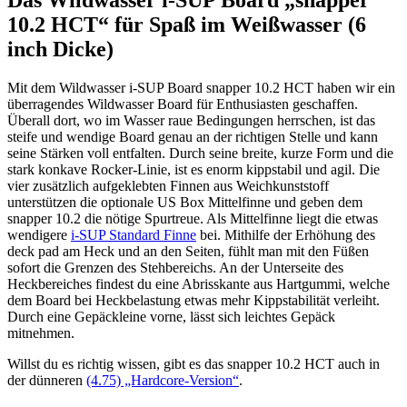
10.2 HCT“ für Spaß im Weißwasser (6
inch Dicke)
Mit dem Wildwasser i-SUP Board snapper 10.2 HCT haben wir ein
überragendes Wildwasser Board für Enthusiasten geschaffen.
Überall dort, wo im Wasser raue Bedingungen herrschen, ist das
steife und wendige Board genau an der richtigen Stelle und kann
seine Stärken voll entfalten. Durch seine breite, kurze Form und die
stark konkave Rocker-Linie, ist es enorm kippstabil und agil. Die
vier zusätzlich aufgeklebten Finnen aus Weichkunststoff
unterstützen die optionale US Box Mittelfinne und geben dem
snapper 10.2 die nötige Spurtreue. Als Mittelfinne liegt die etwas
wendigere
i-SUP Standard Finne
bei. Mithilfe der Erhöhung des
deck pad am Heck und an den Seiten, fühlt man mit den Füßen
sofort die Grenzen des Stehbereichs. An der Unterseite des
Heckbereiches findest du eine Abrisskante aus Hartgummi, welche
dem Board bei Heckbelastung etwas mehr Kippstabilität verleiht.
Durch eine Gepäckleine vorne, lässt sich leichtes Gepäck
mitnehmen.
Willst du es richtig wissen, gibt es das snapper 10.2 HCT auch in
der dünneren
(4.75) „Hardcore-Version“
.