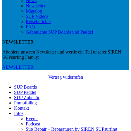
News
Newsletter
Magalog
SUP Videos
Reiseberichte
FAQ
Gebrauchte SUP Boards und Paddel
NEWSLETTER
Aboniere unseren Newsletter und werde ein Teil unserer SIREN
SUPsurfing Family:
NEWSLETTER
Vertrag widerrufen
SUP Boards
SUP Paddel
SUP Zubehör
Pumpfoiling
Kontakt
Infos
Events
Podcast
Sup Repair – Reparaturen by SIREN SUPsurfing