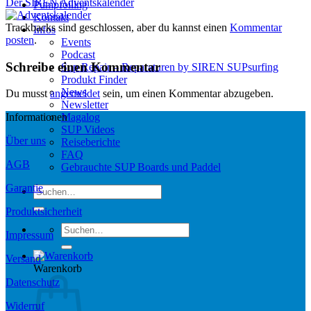
Der SIREN Adventskalender
Pumpfoiling
Kontakt
Trackbacks sind geschlossen, aber du kannst einen
Kommentar
Infos
posten
.
Events
Podcast
Schreibe einen Kommentar
Sup Repair – Reparaturen by SIREN SUPsurfing
Produkt Finder
News
Du musst
angemeldet
sein, um einen Kommentar abzugeben.
Newsletter
Magalog
Informationen
SUP Videos
Über uns
Reiseberichte
FAQ
AGB
Gebrauchte SUP Boards und Paddel
Garantie
Suchen
nach:
Produktsicherheit
Suchen
Impressum
nach:
Versand
Warenkorb
Datenschutz
Widerruf