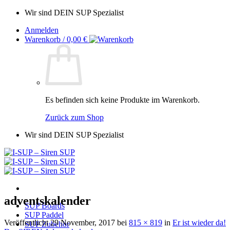
Zum
Wir sind DEIN SUP Spezialist
Inhalt
Anmelden
springen
Warenkorb /
0,00
€
Es befinden sich keine Produkte im Warenkorb.
Zurück zum Shop
Wir sind DEIN SUP Spezialist
adventskalender
SUP Boards
SUP Paddel
Veröffentlicht
29 November, 2017
bei
815 × 819
in
Er ist wieder da!
SUP Zubehör