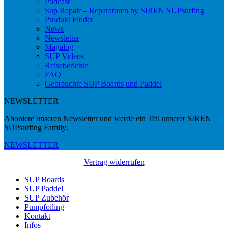
Podcast
Sup Repair – Reparaturen by SIREN SUPsurfing
Produkt Finder
News
Newsletter
Magalog
SUP Videos
Reiseberichte
FAQ
Gebrauchte SUP Boards und Paddel
NEWSLETTER
Aboniere unseren Newsletter und werde ein Teil unserer SIREN
SUPsurfing Family:
NEWSLETTER
Vertrag widerrufen
SUP Boards
SUP Paddel
SUP Zubehör
Pumpfoiling
Kontakt
Infos