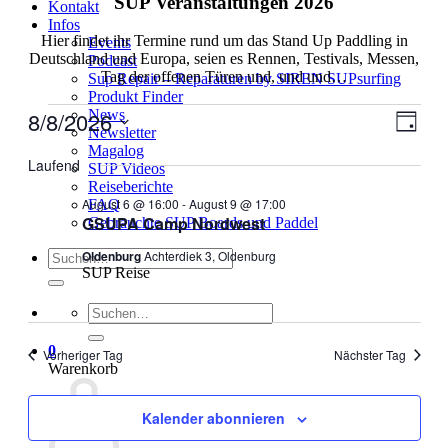
SUP Veranstaltungen 2026
Kontakt
Infos
Hier findet ihr Termine rund um das Stand Up Paddling in
Events
Deutschland und Europa, seien es Rennen, Testivals, Messen,
Podcast
Tag der offenen Türen und, und und…
Sup Repair – Reparaturen by SIREN SUPsurfing
Produkt Finder
Veranstaltungen
8/8/2026
News
Ansic
Veran
Tag
Newsletter
Ansic
für
Navig
Datum
Magalog
Navig
wählen.
Laufend
August
SUP Videos
Reiseberichte
8,
August 6 @ 16:00
-
August 9 @ 17:00
FAQ
2026
GSUPA Camp Nordwest
Gebrauchte SUP Boards und Paddel
Suchen
Oldenburg
Achterdiek 3, Oldenburg
SUP Reise
nach:
Suchen
nach:
0
Vorheriger Tag
Nächster Tag
Warenkorb
Kalender abonnieren