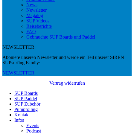
News
Newsletter
Magalog
SUP Videos
Reiseberichte
FAQ
Gebrauchte SUP Boards und Paddel
NEWSLETTER
Aboniere unseren Newsletter und werde ein Teil unserer SIREN
SUPsurfing Family:
NEWSLETTER
Vertrag widerrufen
SUP Boards
SUP Paddel
SUP Zubehör
Pumpfoiling
Kontakt
Infos
Events
Podcast