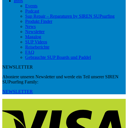
Infos
Events
Podcast
Sup Repair – Reparaturen by SIREN SUPsurfing
Produkt Finder
News
Newsletter
Magalog
SUP Videos
Reiseberichte
FAQ
Gebrauchte SUP Boards und Paddel
NEWSLETTER
Aboniere unseren Newsletter und werde ein Teil unserer SIREN
SUPsurfing Family:
NEWSLETTER