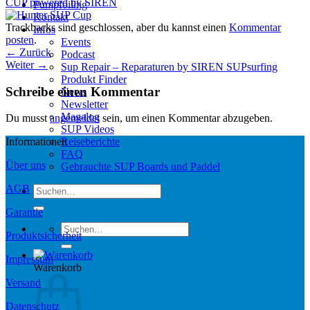
CUP powered by SIREN
Pumpfoiling
Kontakt
Trackbacks sind geschlossen, aber du kannst einen
Kommentar
Infos
posten
.
Events
←
Zurück
Podcast
Weiter
→
Sup Repair – Reparaturen by SIREN SUPsurfing
Produkt Finder
Schreibe einen Kommentar
News
Newsletter
Magalog
Du musst
angemeldet
sein, um einen Kommentar abzugeben.
SUP Videos
Reiseberichte
Informationen
FAQ
Über uns
Gebrauchte SUP Boards und Paddel
AGB
Suchen
nach:
Garantie
Suchen
Produktsicherheit
nach:
Impressum
Warenkorb
Versand
Datenschutz