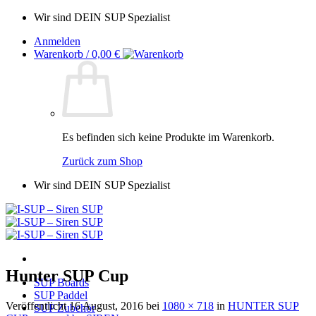
Zum
Wir sind DEIN SUP Spezialist
Inhalt
Anmelden
springen
Warenkorb /
0,00
€
Es befinden sich keine Produkte im Warenkorb.
Zurück zum Shop
Wir sind DEIN SUP Spezialist
Hunter SUP Cup
SUP Boards
SUP Paddel
Veröffentlicht
16 August, 2016
bei
1080 × 718
in
HUNTER SUP
SUP Zubehör