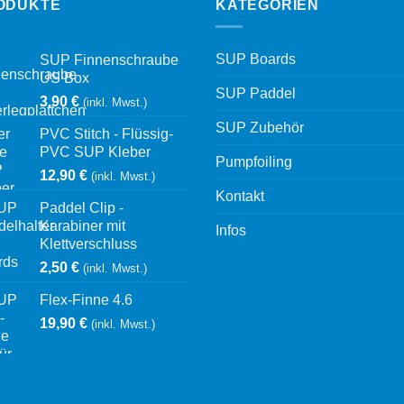
ODUKTE
KATEGORIEN
SUP Boards
SUP Finnenschraube
US Box
SUP Paddel
3,90
€
(inkl. Mwst.)
SUP Zubehör
PVC Stitch - Flüssig-
PVC SUP Kleber
Pumpfoiling
12,90
€
(inkl. Mwst.)
Kontakt
Paddel Clip -
Karabiner mit
Infos
Klettverschluss
2,50
€
(inkl. Mwst.)
Flex-Finne 4.6
19,90
€
(inkl. Mwst.)