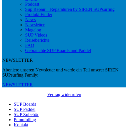
Podcast
Sup Repair – Reparaturen by SIREN SUPsurfing
Produkt Finder
News
Newsletter
Magalog
SUP Videos
Reiseberichte
FAQ
Gebrauchte SUP Boards und Paddel
NEWSLETTER
Aboniere unseren Newsletter und werde ein Teil unserer SIREN
SUPsurfing Family:
NEWSLETTER
Vertrag widerrufen
SUP Boards
SUP Paddel
SUP Zubehör
Pumpfoiling
Kontakt