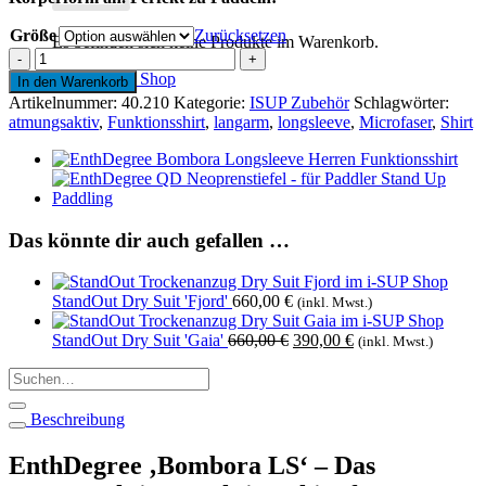
Größe
Zurücksetzen
Es befinden sich keine Produkte im Warenkorb.
EnthDegree
'Bombora
Zurück zum Shop
In den Warenkorb
LS'
Artikelnummer:
40.210
Kategorie:
ISUP Zubehör
Schlagwörter:
Damen
atmungsaktiv
,
Funktionsshirt
,
langarm
,
longsleeve
,
Microfaser
,
Shirt
Menge
Das könnte dir auch gefallen …
StandOut Dry Suit 'Fjord'
660,00
€
(inkl. Mwst.)
Ursprünglicher
Aktueller
StandOut Dry Suit 'Gaia'
660,00
€
390,00
€
(inkl. Mwst.)
Preis
Preis
Suchen
war:
ist:
nach:
660,00 €
390,00 €.
Beschreibung
EnthDegree ‚Bombora LS‘ – Das