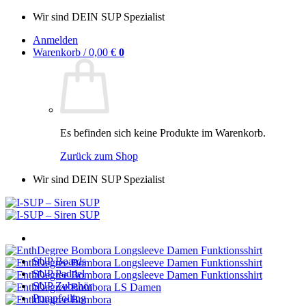
Zum
Wir sind DEIN SUP Spezialist
Inhalt
Anmelden
springen
Warenkorb /
0,00
€
0
Es befinden sich keine Produkte im Warenkorb.
Zurück zum Shop
Wir sind DEIN SUP Spezialist
SUP Boards
SUP Paddel
SUP Zubehör
Pumpfoiling