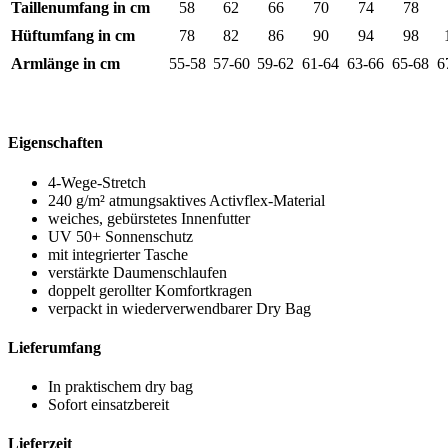
Taillenumfang in cm
58
62
66
70
74
78
Hüftumfang in cm
78
82
86
90
94
98
Armlänge in cm
55-58
57-60
59-62
61-64
63-66
65-68
6
Eigenschaften
4-Wege-Stretch
240 g/m² atmungsaktives Activflex-Material
weiches, gebürstetes Innenfutter
UV 50+ Sonnenschutz
mit integrierter Tasche
verstärkte Daumenschlaufen
doppelt gerollter Komfortkragen
verpackt in wiederverwendbarer Dry Bag
Lieferumfang
In praktischem dry bag
Sofort einsatzbereit
Lieferzeit