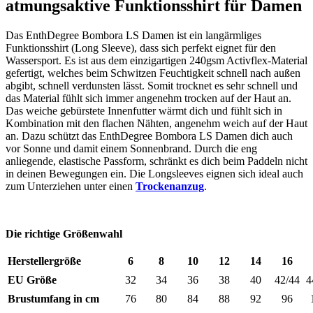
atmungsaktive Funktionsshirt für Damen
Das EnthDegree Bombora LS Damen ist ein langärmliges
Funktionsshirt (Long Sleeve), dass sich perfekt eignet für den
Wassersport. Es ist aus dem einzigartigen 240gsm Activflex-Material
gefertigt, welches beim Schwitzen Feuchtigkeit schnell nach außen
abgibt, schnell verdunsten lässt. Somit trocknet es sehr schnell und
das Material fühlt sich immer angenehm trocken auf der Haut an.
Das weiche gebürstete Innenfutter wärmt dich und fühlt sich in
Kombination mit den flachen Nähten, angenehm weich auf der Haut
an. Dazu schützt das EnthDegree Bombora LS Damen dich auch
vor Sonne und damit einem Sonnenbrand. Durch die eng
anliegende, elastische Passform, schränkt es dich beim Paddeln nicht
in deinen Bewegungen ein. Die Longsleeves eignen sich ideal auch
zum Unterziehen unter einen
Trockenanzug
.
Die richtige Größenwahl
Herstellergröße
6
8
10
12
14
16
EU Größe
32
34
36
38
40
42/44
4
Brustumfang in cm
76
80
84
88
92
96