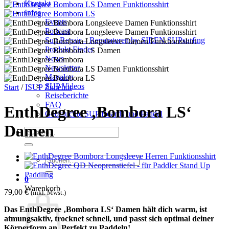
Kontakt
Infos
Events
Podcast
Sup Repair – Reparaturen by SIREN SUPsurfing
Produkt Finder
News
Newsletter
Magalog
SUP Videos
Start
/
ISUP Zubehör
Reiseberichte
FAQ
EnthDegree ‚Bombora LS‘
Gebrauchte SUP Boards und Paddel
Damen
Suchen
nach:
Suchen
nach:
0
Warenkorb
79,00
€
(inkl. Mwst.)
Das EnthDegree ‚Bombora LS‘ Damen hält dich warm, ist
atmungsaktiv, trocknet schnell, und passt sich optimal deiner
Körperform an. Perfekt zu Paddeln!