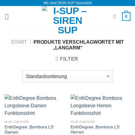
Wir sind DEIN SUP Spezialist
Zum
Inhalt
0
springen
START
/
PRODUKTE VERSCHLAGWORTET MIT
„LANGARM“
FILTER
ISUP ZUBEHÖR
ISUP ZUBEHÖR
EnthDegree ‚Bombora LS‘
EnthDegree ‚Bombora LS‘
Damen
Herren