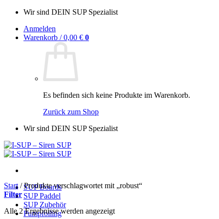
Zum
Wir sind DEIN SUP Spezialist
Inhalt
Anmelden
springen
Warenkorb /
0,00
€
0
Es befinden sich keine Produkte im Warenkorb.
Zurück zum Shop
Wir sind DEIN SUP Spezialist
Start
/
Produkte verschlagwortet mit „robust“
SUP Boards
Filter
SUP Paddel
SUP Zubehör
Alle 2 Ergebnisse werden angezeigt
Pumpfoiling