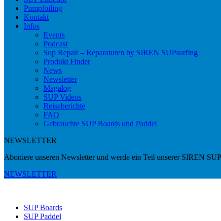
Pumpfoiling
Kontakt
Infos
Events
Podcast
Sup Repair – Reparaturen by SIREN SUPsurfing
Produkt Finder
News
Newsletter
Magalog
SUP Videos
Reiseberichte
FAQ
Gebrauchte SUP Boards und Paddel
NEWSLETTER
Aboniere unseren Newsletter und werde ein Teil unserer SIREN SUP
NEWSLETTER
SUP Boards
SUP Paddel