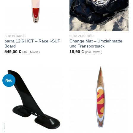
SUP BOARDS
ISUP ZUBEHÖR
barra 12.6 HCT – Race i-SUP
Change Mat – Umziehmatte
Board
und Transportsack
549,00
€
18,90
€
(inkl. Mwst.)
(inkl. Mwst.)
Neu