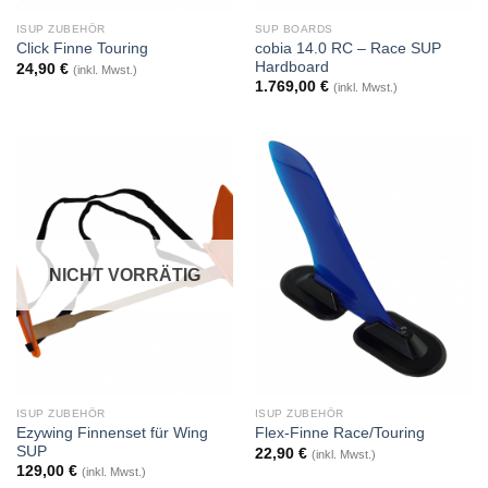
ISUP ZUBEHÖR
SUP BOARDS
cobia 14.0 RC – Race SUP
Click Finne Touring
Hardboard
24,90
€
(inkl. Mwst.)
1.769,00
€
(inkl. Mwst.)
NICHT VORRÄTIG
ISUP ZUBEHÖR
ISUP ZUBEHÖR
Ezywing Finnenset für Wing
Flex-Finne Race/Touring
SUP
22,90
€
(inkl. Mwst.)
129,00
€
(inkl. Mwst.)