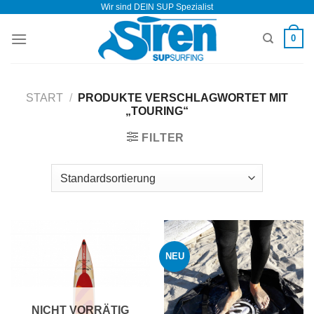
Wir sind DEIN SUP Spezialist
Zum
Inhalt
0
springen
START
/
PRODUKTE VERSCHLAGWORTET MIT
„TOURING“
FILTER
NEU
NICHT VORRÄTIG