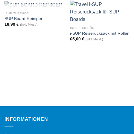
NICHT VORRÄTIG
ISUP ZUBEHÖR
SUP Board Reiniger
16,90
€
(inkl. Mwst.)
ISUP ZUBEHÖR
i-SUP Reiserucksack mit Rollen
65,00
€
(inkl. Mwst.)
INFORMATIONEN