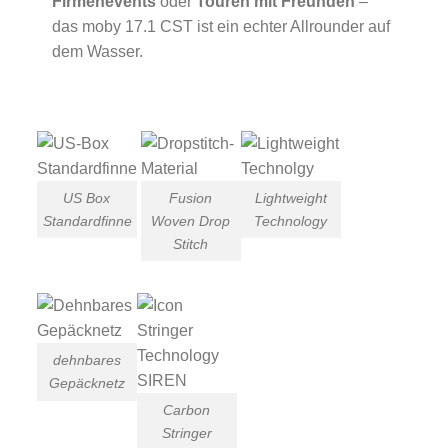
Firmenevents
oder
Touren mit Freunden
–
das moby 17.1 CST ist ein echter Allrounder auf
dem Wasser.
US Box
Fusion
Lightweight
Standardfinne
Woven Drop
Technology
Stitch
dehnbares
Gepäcknetz
Carbon
Stringer