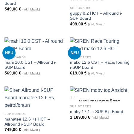
Board
SUP BOARDS
549,00
€
(inkl. Mwst.)
guppy 8.2 HCT – Allround i-
SUP Board
499,00
€
(inkl. Mwst.)
NEU
NEU
SUP BOARDS
SUP BOARDS
mahi 10.0 CST – Allround i-
mako 12.6 CST – Race/Touring
SUP Board
i-SUP Board
569,00
€
619,00
€
(inkl. Mwst.)
(inkl. Mwst.)
NICHT VORRÄTIG
SUP BOARDS
moby 17.1- i-SUP Big Board
SUP BOARDS
1.169,00
€
(inkl. Mwst.)
manatee 12.6 +s HCT –
Allround i-SUP Board
749,00
€
(inkl. Mwst.)