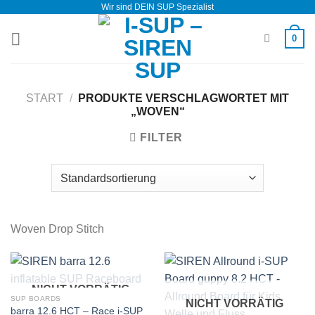
Wir sind DEIN SUP Spezialist
Zum
Inhalt
0
springen
START
/
PRODUKTE VERSCHLAGWORTET MIT
„WOVEN“
FILTER
Woven Drop Stitch
NICHT VORRÄTIG
SUP BOARDS
NICHT VORRÄTIG
barra 12.6 HCT – Race i-SUP