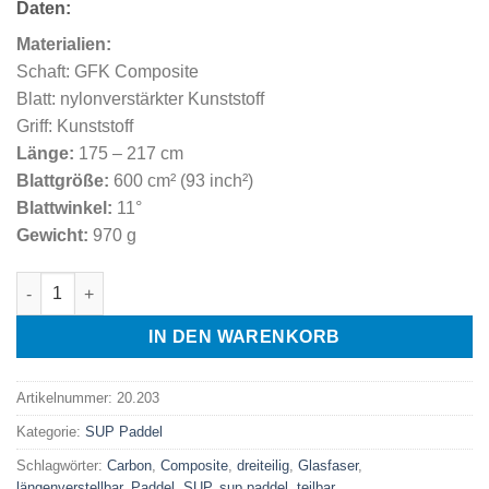
Daten:
Materialien:
Schaft: GFK Composite
Blatt: nylonverstärkter Kunststoff
Griff: Kunststoff
Länge:
175 – 217 cm
Blattgröße:
600 cm² (93 inch²)
Blattwinkel:
11°
Gewicht:
970 g
Buccaneer B3 - dreiteiliges SUP Composite-Paddel Menge
IN DEN WARENKORB
Artikelnummer:
20.203
Kategorie:
SUP Paddel
Schlagwörter:
Carbon
,
Composite
,
dreiteilig
,
Glasfaser
,
längenverstellbar
,
Paddel
,
SUP
,
sup paddel
,
teilbar