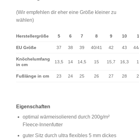
(Wir empfehlen dir eher eine Größe kleiner zu
wählen)
Herstellergröße
5
6
7
8
9
10
EU Größe
37
38
39
40/41
42
43
44
Knöchelumfang
13,5
14
14,5
15
15,7
16,3
in cm
Fußlänge in cm
23
24
25
26
27
28
Eigenschaften
optimal wärmeisolierend durch 200g/m²
Fleece-Innenfutter
guter Sitz durch ultra flexibles 5 mm dickes