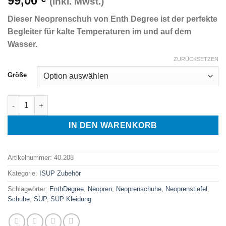
99,00
(inkl. Mwst.)
Dieser Neoprenschuh von Enth Degree ist der perfekte
Begleiter für kalte Temperaturen im und auf dem
Wasser.
ZURÜCKSETZEN
Größe
EnthDegree QD 5 mm Neoprenstiefel Menge
IN DEN WARENKORB
Artikelnummer:
40.208
Kategorie:
ISUP Zubehör
Schlagwörter:
EnthDegree
,
Neopren
,
Neoprenschuhe
,
Neoprenstiefel
,
Schuhe
,
SUP
,
SUP Kleidung