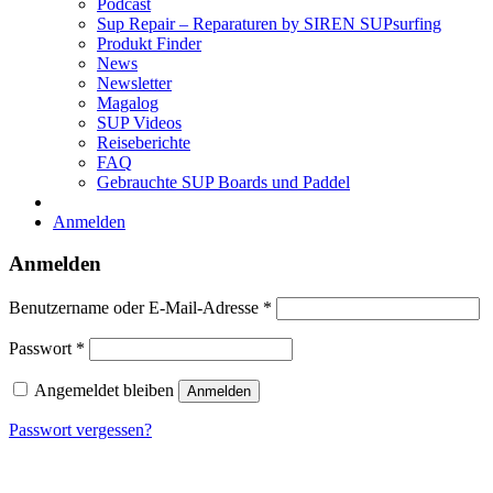
Podcast
Sup Repair – Reparaturen by SIREN SUPsurfing
Produkt Finder
News
Newsletter
Magalog
SUP Videos
Reiseberichte
FAQ
Gebrauchte SUP Boards und Paddel
Anmelden
Anmelden
Erforderlich
Benutzername oder E-Mail-Adresse
*
Erforderlich
Passwort
*
Angemeldet bleiben
Anmelden
Passwort vergessen?