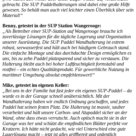
gebracht. Die SUP Paddelhalterungen sind dabei eine große Hilfe
gewesen. So behält man auch viel leichter einen Überblick über sein
Material!“
Benny, getestet in der SUP Station Wangerooge:
„Als Betreiber einer SUP-Station auf Wangerooge brauche ich
zuverlässige Lösungen für die tägliche Lagerung und Organisation
unserer Ausrüstung. Die SUP Paddel Wandhalterung ist extrem
robust, seewasserfest und hält auch bei häufigem Gebrauch stand.
Die einfache Montage und das durchdachte Design ermöglichen es
uns, bis zu zehn Paddel platzsparend und sicher zu verstauen. Die
Halterung bleibt auch bei hoher Luftfeuchtigkeit formstabil und
rostfrei – ein echtes Qualitätsprodukt. Für gewerbliche Nutzung in
maritimer Umgebung absolut empfehlenswert!“
Mike, getestet im eigenen Keller:
„Bei uns in der Familie hat fast jeder ein eigenes SUP-Paddel – da
wurde es in der Garage schnell unübersichtlich. Mit der
Wandhalterung haben wir endlich Ordnung geschaffen, und jedes
Paddel hat seinen festen Platz. Die Halterung ist massiv, sauber
verarbeitet und hält unsere Carbon- und Alupaddel sicher an der
Wand, ohne dass etwas verrutscht. Auch optisch macht sie in der
Garage was her und schützt die empfindlichen Blätter perfekt vor
Kratzern. Ich hätte nicht gedacht, wie viel Unterschied eine gute
Lagerlösung macht – jetzt ist alles griffbereit und ordentlich