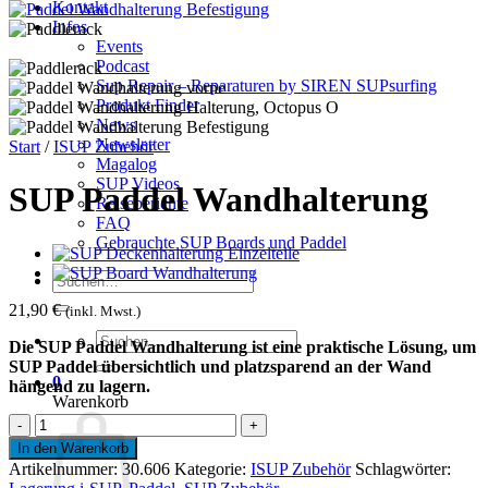
Kontakt
Infos
Events
Podcast
Sup Repair – Reparaturen by SIREN SUPsurfing
Produkt Finder
News
Newsletter
Start
/
ISUP Zubehör
Magalog
SUP Videos
SUP Paddel Wandhalterung
Reiseberichte
FAQ
Gebrauchte SUP Boards und Paddel
Suchen
nach:
21,90
€
(inkl. Mwst.)
Suchen
Die SUP Paddel Wandhalterung ist eine praktische Lösung, um
nach:
SUP Paddel übersichtlich und platzsparend an der Wand
0
hängend zu lagern.
Warenkorb
SUP
Paddel
In den Warenkorb
Wandhalterung
Artikelnummer:
30.606
Kategorie:
ISUP Zubehör
Schlagwörter:
Menge