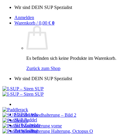
Zum
Wir sind DEIN SUP Spezialist
Inhalt
Anmelden
springen
Warenkorb /
0,00
€
0
Es befinden sich keine Produkte im Warenkorb.
Zurück zum Shop
Wir sind DEIN SUP Spezialist
SUP Boards
SUP Paddel
SUP Zubehör
Pumpfoiling