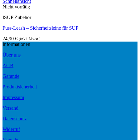
Schnellansicht
Nicht vorrätig
ISUP Zubehör
Fuss-Leash – Sicherheitsleine für SUP
24,90
€
(inkl. Mwst.)
Informationen
Über uns
AGB
Garantie
Produktsicherheit
Impressum
Versand
Datenschutz
Widerruf
Kontakt