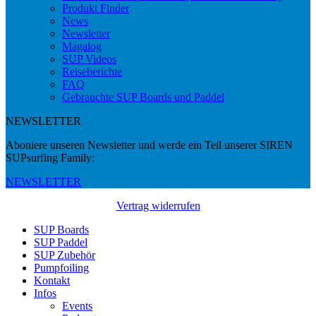
Produkt Finder
News
Newsletter
Magalog
SUP Videos
Reiseberichte
FAQ
Gebrauchte SUP Boards und Paddel
NEWSLETTER
Aboniere unseren Newsletter und werde ein Teil unserer SIREN
SUPsurfing Family:
NEWSLETTER
Vertrag widerrufen
SUP Boards
SUP Paddel
SUP Zubehör
Pumpfoiling
Kontakt
Infos
Events